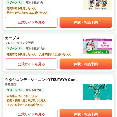
スポーツジム
駅から徒歩1分
隙間時間を活用したい人
駅から5分以内のジムに通いたい人
公式サイトを見る
体験・相談予約
カーブス
フレンドタウン交野店
スポーツジム
駅から徒歩15分
運動不足を解消したい人
女性専用ジムに通いたい人
公式サイトを見る
体験・相談予約
ツタヤコンディショニング(TSUTAYA Conditioning)PILATES
香里園店
スポーツジム
駅から車で8分
女性専用ジムに通いたい人
姿勢・腰痛・肩こりが気になる人
マシンピラティスを始めたい人
公式サイトを見る
体験・相談予約