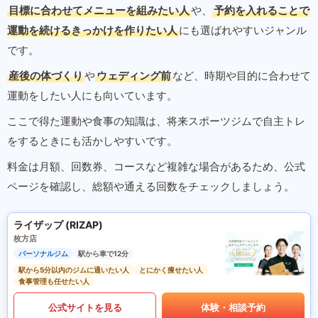
目標に合わせてメニューを組みたい人
や、
予約を入れることで
運動を続けるきっかけを作りたい人
にも選ばれやすいジャンル
です。
産後の体づくり
や
ウェディング前
など、時期や目的に合わせて
運動をしたい人にも向いています。
ここで得た運動や食事の知識は、将来スポーツジムで自主トレ
をするときにも活かしやすいです。
料金は月額、回数券、コースなど複雑な場合があるため、公式
ページを確認し、総額や通える回数をチェックしましょう。
ライザップ (RIZAP)
枚方店
パーソナルジム
駅から車で12分
駅から5分以内のジムに通いたい人
とにかく痩せたい人
食事管理も任せたい人
公式サイトを見る
体験・相談予約