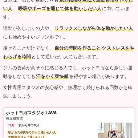
い人
、
呼吸やポーズを通じて体を動かしたい人
に向いていま
す。
運動が久しぶりの人や、
リラックスしながら体を動かしたい人
にも始めやすいジャンルです。
痩せることだけでなく、
自分の時間を作ること
や
ストレスをや
わらげる時間
として通いたい人にも合います。
ジムの負荷が高そうに感じる人でも、ホットヨガなら激しい運
動をしなくても
汗をかく爽快感
を得やすい場合があります。
女性専用スタジオの安心感や、無理なく続けられる回数かも確
認しましょう。
ホットヨガスタジオ LAVA
寝屋川市店
ヨガ
駅から車で8分
駅から5分以内のジムに通いたい人
女性専用ジムに通いたい人