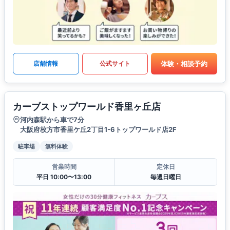
体験・相談予約
店舗情報
公式サイト
カーブストップワールド香里ヶ丘店
河内森駅から車で7分
大阪府枚方市香里ケ丘2丁目1-6トップワールド店2F
駐車場
無料体験
営業時間
定休日
平日 10:00〜13:00
毎週日曜日