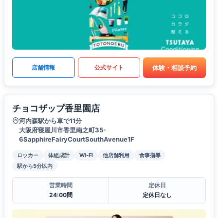
体験・相談予約
店舗情報
公式サイト
チョコザップ香里園店
河内森駅から車で11分
大阪府寝屋川市香里南之町35-
6SapphireFairyCourtSouthAvenue1F
ロッカー
体組成計
Wi-Fi
他店舗利用
食事指導
駅から5分以内
営業時間
定休日
24:00間
定休日なし