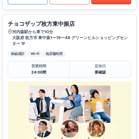
チョコザップ枚方東中振店
河内森駅から車で10分
大阪府 枚方市 東中振1ー19ー48 グリーンヒルショッピングセン
ター 1F
体組成計
Wi-Fi
他店舗利用
営業時間
定休日
24:00間
要確認