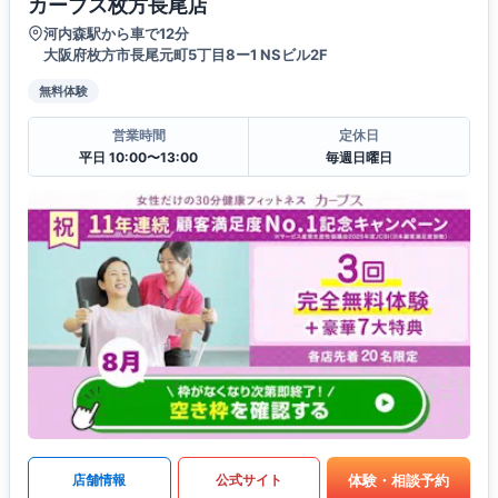
カーブス枚方長尾店
河内森駅から車で12分
大阪府枚方市長尾元町5丁目8ー1 NSビル2F
無料体験
営業時間
定休日
平日 10:00〜13:00
毎週日曜日
体験・相談予約
店舗情報
公式サイト