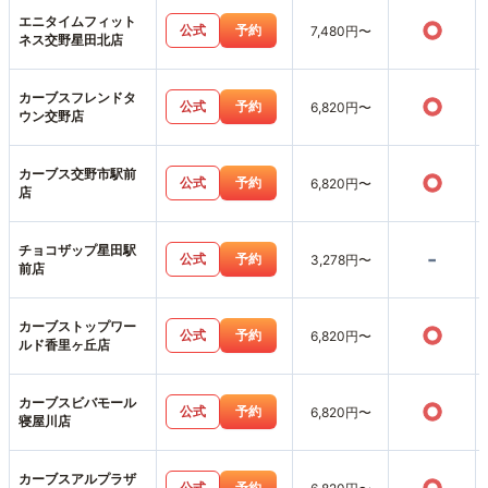
エニタイムフィット
○
公式
予約
7,480円〜
ネス交野星田北店
カーブスフレンドタ
○
公式
予約
6,820円〜
ウン交野店
カーブス交野市駅前
○
公式
予約
6,820円〜
店
チョコザップ星田駅
-
公式
予約
3,278円〜
前店
カーブストップワー
○
公式
予約
6,820円〜
ルド香里ヶ丘店
カーブスビバモール
○
公式
予約
6,820円〜
寝屋川店
カーブスアルプラザ
公式
予約