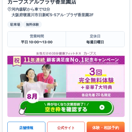
カーブスアルプラザ香里園店
河内森駅から車で12分
大阪府寝屋川市日新町5-5アル･プラザ香里園2F
駐車場
無料体験
営業時間
定休日
平日 10:00〜13:00
毎週日曜日
体験・相談予約
店舗情報
公式サイト