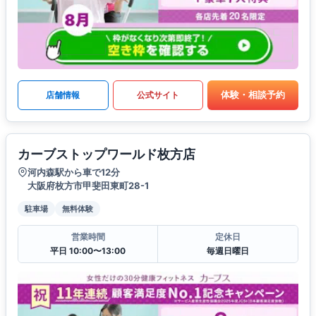
体験・相談予約
店舗情報
公式サイト
カーブストップワールド枚方店
河内森駅から車で12分
大阪府枚方市甲斐田東町28-1
駐車場
無料体験
営業時間
定休日
平日 10:00〜13:00
毎週日曜日