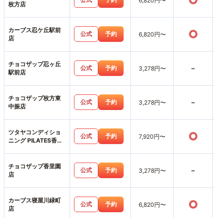
○
6,820円〜
枚方店
カーブス忍ケ丘駅前
○
公式
予約
6,820円〜
店
チョコザップ忍ヶ丘
-
公式
予約
3,278円〜
駅前店
チョコザップ枚方東
-
公式
予約
3,278円〜
中振店
ツタヤコンディショ
○
公式
予約
7,920円〜
ニング PILATES香里
園店
チョコザップ香里園
-
公式
予約
3,278円〜
店
カーブス寝屋川緑町
○
公式
予約
6,820円〜
店