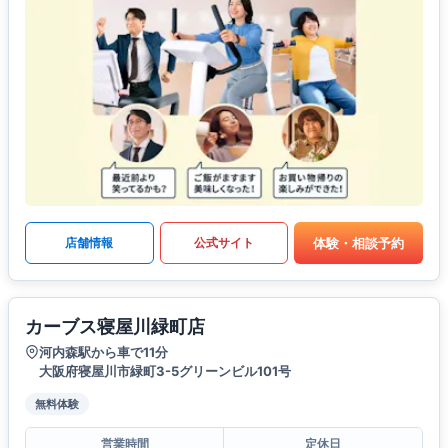
体験・相談予約
店舗情報
公式サイト
カーブス寝屋川緑町店
河内森駅から車で11分
大阪府寝屋川市緑町3-5グリーンビル101号
無料体験
営業時間
定休日