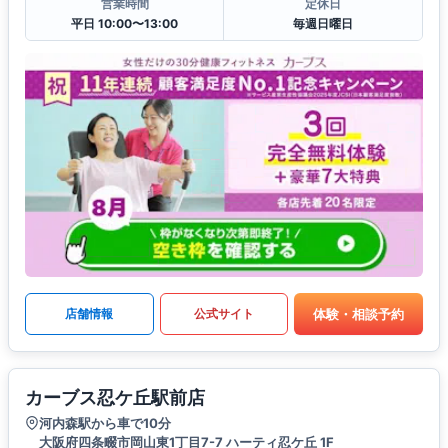
営業時間
定休日
平日 10:00〜13:00
毎週日曜日
体験・相談予約
店舗情報
公式サイト
カーブス忍ケ丘駅前店
河内森駅から車で10分
大阪府四条畷市岡山東1丁目7-7 ハーティ忍ケ丘 1F