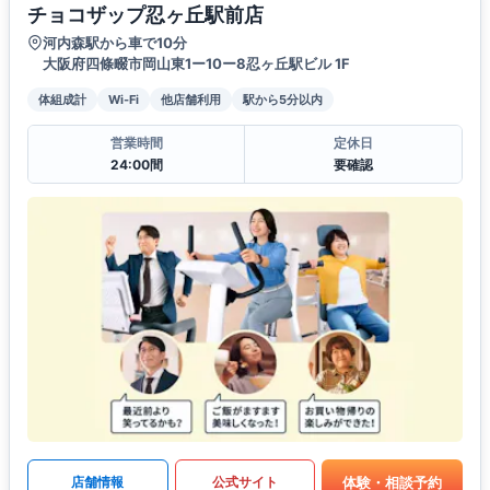
チョコザップ忍ヶ丘駅前店
河内森駅から車で10分
大阪府四條畷市岡山東1ー10ー8忍ヶ丘駅ビル 1F
体組成計
Wi-Fi
他店舗利用
駅から5分以内
営業時間
定休日
24:00間
要確認
体験・相談予約
店舗情報
公式サイト