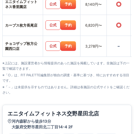
エニタイムフィット
○
公式
予約
8,140円〜
ネス香里園店
○
公式
予約
カーブス枚方長尾店
6,820円〜
チョコザップ枚方公
-
公式
予約
3,278円〜
園西口店
※上記には、施設運営者から情報提供のあった施設を掲載しています。全施設は下の一
覧で確認できます。
※「○」は、FIT PALETTE編集部が独自の調査・基準に基づき、特におすすめする項目
です。
※「－」は未提供を示すものではありません。詳細は各施設の公式サイトをご確認くだ
さい。
エニタイムフィットネス交野星田北店
河内森駅から徒歩13分
大阪府交野市星田北二丁目14-4 2F