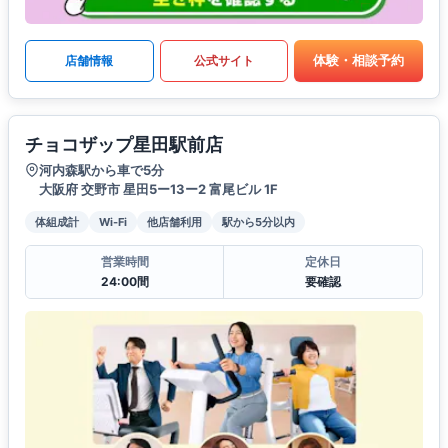
体験・相談予約
店舗情報
公式サイト
チョコザップ星田駅前店
河内森駅から車で5分
大阪府 交野市 星田5ー13ー2 富尾ビル 1F
体組成計
Wi-Fi
他店舗利用
駅から5分以内
営業時間
定休日
24:00間
要確認