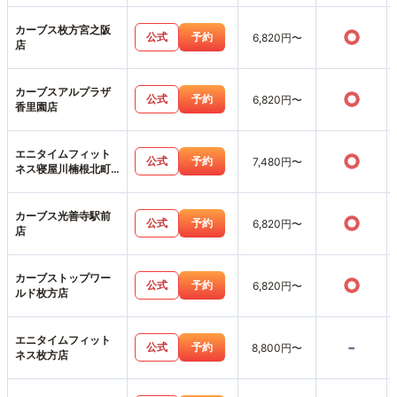
カーブス枚方宮之阪
○
公式
予約
6,820円〜
店
カーブスアルプラザ
○
公式
予約
6,820円〜
香里園店
エニタイムフィット
○
公式
予約
7,480円〜
ネス寝屋川楠根北町
店
カーブス光善寺駅前
○
公式
予約
6,820円〜
店
カーブストップワー
○
公式
予約
6,820円〜
ルド枚方店
エニタイムフィット
-
公式
予約
8,800円〜
ネス枚方店