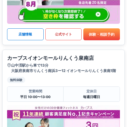
体験・相談予約
店舗情報
公式サイト
カーブスイオンモールりんくう泉南店
山中渓駅から車で13分
大阪府泉南市りんくう南浜3ー12 イオンモールりんくう泉南1階
無料体験
営業時間
定休日
平日 10:00〜13:00
毎週日曜日