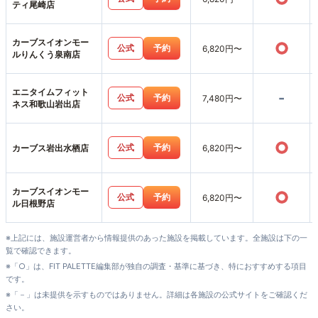
ティ尾崎店
カーブスイオンモー
○
公式
予約
6,820円〜
ルりんくう泉南店
エニタイムフィット
-
公式
予約
7,480円〜
ネス和歌山岩出店
○
公式
予約
カーブス岩出水栖店
6,820円〜
カーブスイオンモー
○
公式
予約
6,820円〜
ル日根野店
※上記には、施設運営者から情報提供のあった施設を掲載しています。全施設は下の一
覧で確認できます。
※「○」は、FIT PALETTE編集部が独自の調査・基準に基づき、特におすすめする項目
です。
※「－」は未提供を示すものではありません。詳細は各施設の公式サイトをご確認くだ
さい。