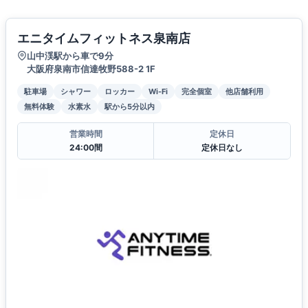
エニタイムフィットネス泉南店
山中渓駅から車で9分
大阪府泉南市信達牧野588-2 1F
駐車場
シャワー
ロッカー
Wi-Fi
完全個室
他店舗利用
無料体験
水素水
駅から5分以内
営業時間
定休日
24:00間
定休日なし