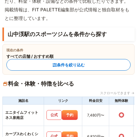
たり、料金・体験・設備などの条件で比較したりできます。
掲載情報は、FIT PALETTE編集部が公式情報と独自取材をも
とに整理しています。
山中渓駅のスポーツジムを条件から探す
現在の条件
すべての店舗 / おすすめ順
条件を絞り込む
料金・体験・特徴を比べる
スクロールできます →
施設名
リンク
料金目安
無料体験
エニタイムフィット
○
公式
予約
7,480円〜
ネス泉南店
カーブスわくわくシ
○
公式
予約
6,820円〜