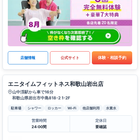
体験・相談予約
店舗情報
公式サイト
エニタイムフィットネス和歌山岩出店
山中渓駅から車で16分
和歌山県岩出市中島818-2 1-2F
駐車場
シャワー
ロッカー
Wi-Fi
他店舗利用
水素水
営業時間
定休日
24:00間
要確認