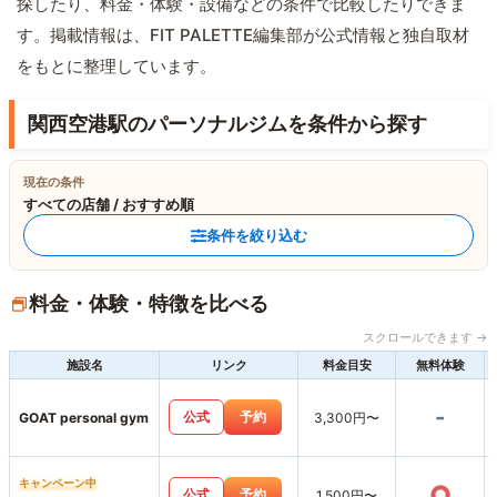
探したり、料金・体験・設備などの条件で比較したりできま
す。掲載情報は、FIT PALETTE編集部が公式情報と独自取材
をもとに整理しています。
関西空港駅のパーソナルジムを条件から探す
現在の条件
すべての店舗 / おすすめ順
条件を絞り込む
料金・体験・特徴を比べる
スクロールできます →
施設名
リンク
料金目安
無料体験
-
公式
予約
GOAT personal gym
3,300円〜
キャンペーン中
○
公式
予約
1,500円〜