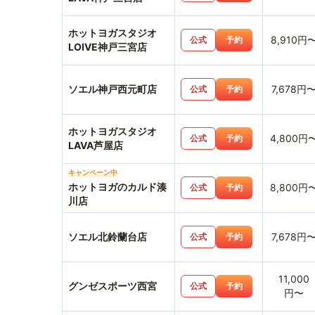
ホットヨガスタジオ
8,910円
公式
予約
LOIVE神戸三宮店
ソエル神戸西元町店
7,678円
公式
予約
ホットヨガスタジオ
4,800円
公式
予約
LAVA芦屋店
キャンペーン中
ホットヨガのカルド湊
8,800円
公式
予約
川店
ソエル北鈴蘭台店
7,678円
公式
予約
11,000
グンゼスポーツ西宮
公式
予約
円〜