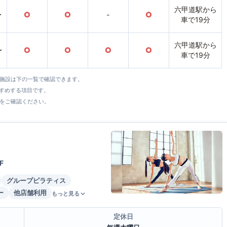
六甲道駅から
〜
○
○
-
○
車で19分
六甲道駅から
〜
○
○
○
○
車で19分
全施設は下の一覧で確認できます。
すすめする項目です。
をご確認ください。
F
グループピラティス
ー
他店舗利用
もっと見る
定休日