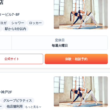
店
ービル7･8F
ヨガ
シャワー
ロッカー
駅から5分以内
定休日
毎週火曜日
体験・相談予約
公式サイト
神戸2F
グループピラティス
ー
他店舗利用
もっと見る