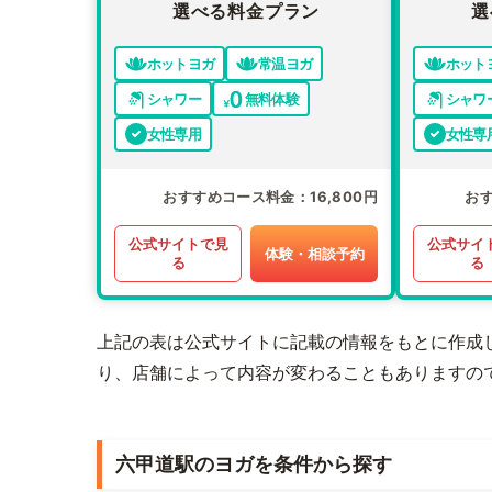
選べる料金プラン
選
ホットヨガ
常温ヨガ
ホット
シャワー
無料体験
シャワ
女性専用
女性専
おすすめコース料金
16,800円
お
公式サイトで見
公式サイ
体験・相談予約
る
る
上記の表は公式サイトに記載の情報をもとに作成
り、店舗によって内容が変わることもありますの
六甲道駅のヨガを条件から探す