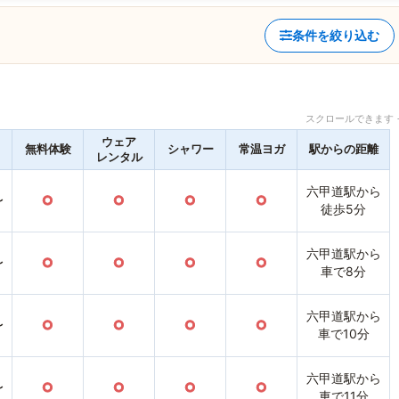
条件を絞り込む
スクロールできます 
ウェア
無料体験
シャワー
常温ヨガ
駅からの距離
レンタル
六甲道駅から
〜
○
○
○
○
徒歩5分
六甲道駅から
〜
○
○
○
○
車で8分
六甲道駅から
〜
○
○
○
○
車で10分
六甲道駅から
〜
○
○
○
○
車で11分