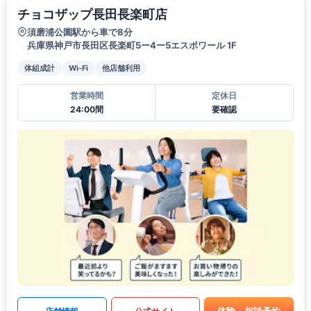
チョコザップ長田長楽町店
須磨浦公園駅から車で8分
兵庫県神戸市長田区長楽町5ー4ー5エスポワール 1F
体組成計
Wi-Fi
他店舗利用
営業時間
定休日
24:00間
要確認