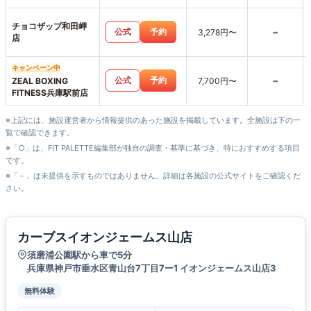
チョコザップ和田岬
-
公式
予約
3,278円〜
店
キャンペーン中
-
公式
予約
ZEAL BOXING
7,700円〜
FITNESS兵庫駅前店
※上記には、施設運営者から情報提供のあった施設を掲載しています。全施設は下の一
覧で確認できます。
※「○」は、FIT PALETTE編集部が独自の調査・基準に基づき、特におすすめする項目
です。
※「－」は未提供を示すものではありません。詳細は各施設の公式サイトをご確認くだ
さい。
カーブスイオンジェームス山店
須磨浦公園駅から車で5分
兵庫県神戸市垂水区青山台7丁目7ー1 イオンジェームス山店3
無料体験