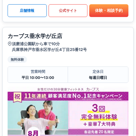
体験・相談予約
店舗情報
公式サイト
カーブス垂水学が丘店
須磨浦公園駅から車で10分
兵庫県神戸市垂水区学が丘4丁目25番12号
無料体験
営業時間
定休日
平日 10:00〜13:00
毎週日曜日