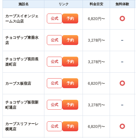
施設名
リンク
料金目安
無料体験
カーブスイオンジェ
○
公式
予約
6,820円〜
ームス山店
チョコザップ東垂水
-
公式
予約
3,278円〜
店
チョコザップ長田長
-
公式
予約
3,278円〜
楽町店
○
公式
予約
カーブス板宿店
6,820円〜
チョコザップ板宿新
-
公式
予約
3,278円〜
町通店
カーブスリファーレ
○
公式
予約
6,820円〜
横尾店