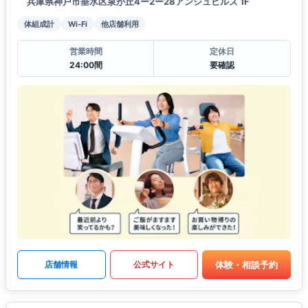
兵庫県神戸市垂水区泉が丘4ー2ー28アンジュヒルズ 1F
体組成計
Wi-Fi
他店舗利用
営業時間
定休日
24:00間
要確認
体験・相談予約
店舗情報
公式サイト