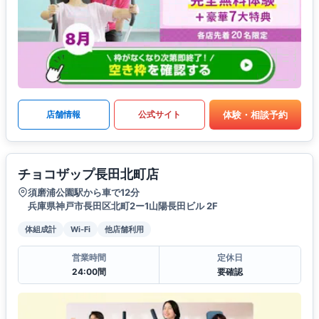
体験・相談予約
店舗情報
公式サイト
チョコザップ長田北町店
須磨浦公園駅から車で12分
兵庫県神戸市長田区北町2ー1山陽長田ビル 2F
体組成計
Wi-Fi
他店舗利用
営業時間
定休日
24:00間
要確認