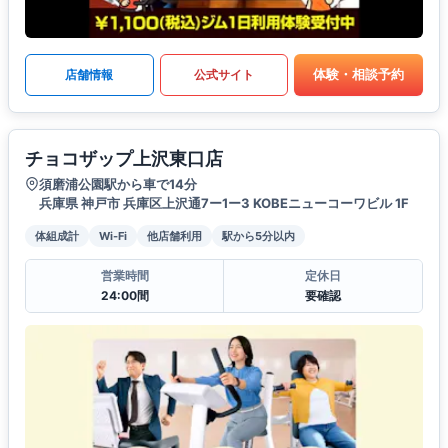
体験・相談予約
店舗情報
公式サイト
チョコザップ上沢東口店
須磨浦公園駅から車で14分
兵庫県 神戸市 兵庫区上沢通7ー1ー3 KOBEニューコーワビル 1F
体組成計
Wi-Fi
他店舗利用
駅から5分以内
営業時間
定休日
24:00間
要確認