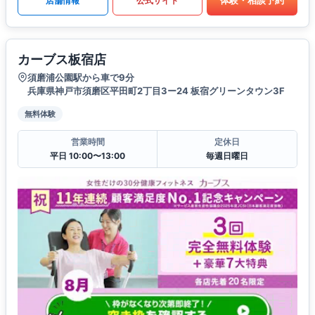
体験・相談予約
店舗情報
公式サイト
カーブス板宿店
須磨浦公園駅から車で9分
兵庫県神戸市須磨区平田町2丁目3ー24 板宿グリーンタウン3F
無料体験
営業時間
定休日
平日 10:00〜13:00
毎週日曜日