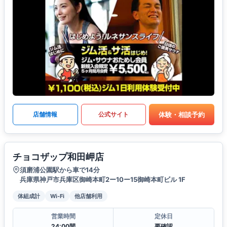
体験・相談予約
店舗情報
公式サイト
チョコザップ和田岬店
須磨浦公園駅から車で14分
兵庫県神戸市兵庫区御崎本町2ー10ー15御崎本町ビル 1F
体組成計
Wi-Fi
他店舗利用
営業時間
定休日
24:00間
要確認