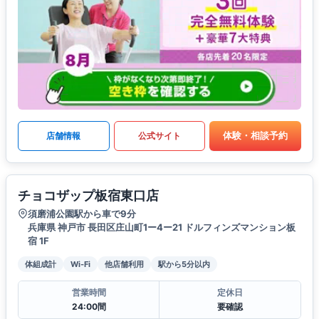
体験・相談予約
店舗情報
公式サイト
チョコザップ板宿東口店
須磨浦公園駅から車で9分
兵庫県 神戸市 長田区庄山町1ー4ー21 ドルフィンズマンション板
宿 1F
体組成計
Wi-Fi
他店舗利用
駅から5分以内
営業時間
定休日
24:00間
要確認