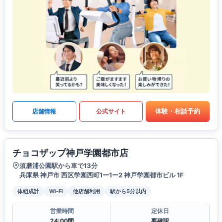
体験・相談予約
店舗情報
公式サイト
チョコザップ神戸学園都市店
須磨浦公園駅から車で13分
兵庫県 神戸市 西区学園西町1ー1ー2 神戸学園都市ビル 1F
体組成計
Wi-Fi
他店舗利用
駅から5分以内
営業時間
定休日
24:00間
要確認