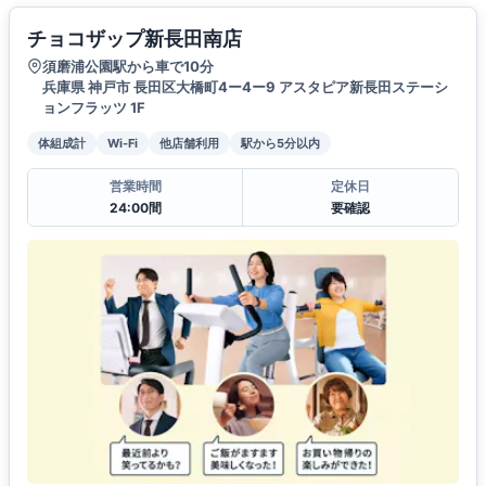
チョコザップ新長田南店
須磨浦公園駅から車で10分
兵庫県 神戸市 長田区大橋町4ー4ー9 アスタピア新長田ステーシ
ョンフラッツ 1F
体組成計
Wi-Fi
他店舗利用
駅から5分以内
営業時間
定休日
24:00間
要確認