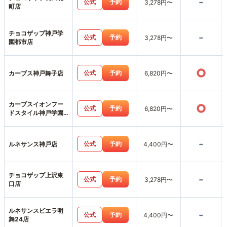
-
公式
予約
3,278円〜
町店
チョコザップ神戸学
-
公式
予約
3,278円〜
園都市店
○
公式
予約
カーブス神戸舞子店
6,820円〜
カーブスイオンフー
○
公式
予約
6,820円〜
ドスタイル神戸学園
店
-
公式
予約
ルネサンス神戸店
4,400円〜
チョコザップ上沢東
-
公式
予約
3,278円〜
口店
ルネサンスビエラ明
-
公式
予約
4,400円〜
舞24店