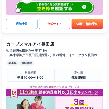
体験・相談予約
店舗情報
公式サイト
カーブスマルアイ長田店
須磨浦公園駅から車で11分
兵庫県神戸市長田区川西通2丁目21番地アイユータウン長田2F
駐車場
無料体験
営業時間
定休日
平日 10:00〜13:00
毎週日曜日