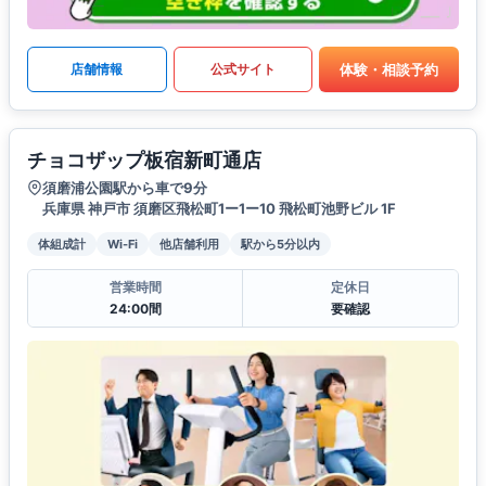
体験・相談予約
店舗情報
公式サイト
チョコザップ板宿新町通店
須磨浦公園駅から車で9分
兵庫県 神戸市 須磨区飛松町1ー1ー10 飛松町池野ビル 1F
体組成計
Wi-Fi
他店舗利用
駅から5分以内
営業時間
定休日
24:00間
要確認