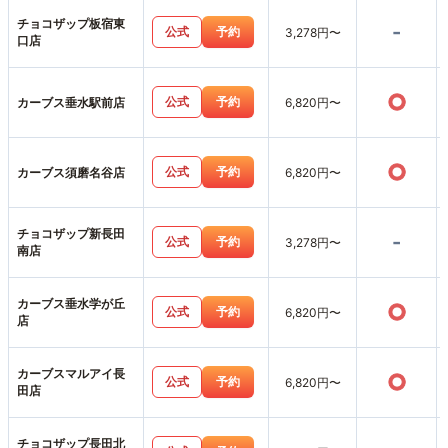
チョコザップ板宿東
-
公式
予約
3,278円〜
口店
○
公式
予約
カーブス垂水駅前店
6,820円〜
○
公式
予約
カーブス須磨名谷店
6,820円〜
チョコザップ新長田
-
公式
予約
3,278円〜
南店
カーブス垂水学が丘
○
公式
予約
6,820円〜
店
カーブスマルアイ長
○
公式
予約
6,820円〜
田店
チョコザップ長田北