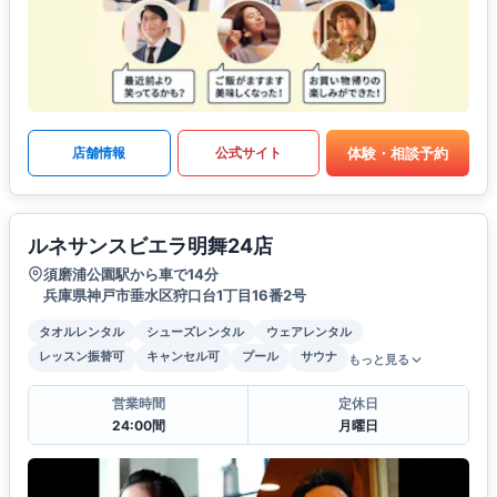
体験・相談予約
店舗情報
公式サイト
ルネサンスビエラ明舞24店
須磨浦公園駅から車で14分
兵庫県神戸市垂水区狩口台1丁目16番2号
タオルレンタル
シューズレンタル
ウェアレンタル
レッスン振替可
キャンセル可
プール
サウナ
もっと見る
営業時間
定休日
24:00間
月曜日