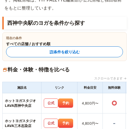
をもとに整理しています。
西神中央駅のヨガを条件から探す
現在の条件
すべての店舗 / おすすめ順
条件を絞り込む
料金・体験・特徴を比べる
スクロールできます →
施設名
リンク
料金目安
無料体験
ホットヨガスタジオ
○
公式
予約
4,800円〜
LAVA西神中央店
ホットヨガスタジオ
-
公式
予約
4,800円〜
LAVA三木志染店