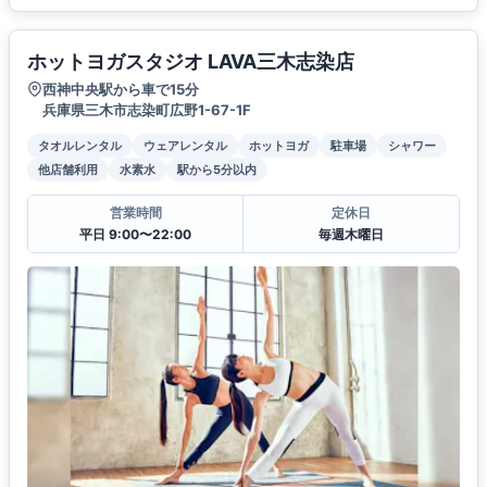
ホットヨガスタジオ LAVA三木志染店
西神中央駅から車で15分
兵庫県三木市志染町広野1-67-1F
タオルレンタル
ウェアレンタル
ホットヨガ
駐車場
シャワー
他店舗利用
水素水
駅から5分以内
営業時間
定休日
平日 9:00〜22:00
毎週木曜日