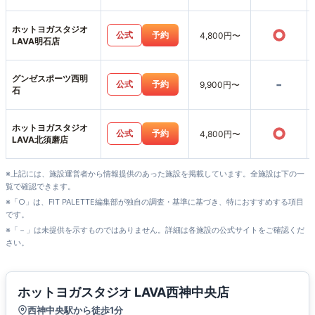
ホットヨガスタジオ
○
公式
予約
4,800円〜
LAVA明石店
グンゼスポーツ西明
-
公式
予約
9,900円〜
石
ホットヨガスタジオ
○
公式
予約
4,800円〜
LAVA北須磨店
※上記には、施設運営者から情報提供のあった施設を掲載しています。全施設は下の一
覧で確認できます。
※「○」は、FIT PALETTE編集部が独自の調査・基準に基づき、特におすすめする項目
です。
※「－」は未提供を示すものではありません。詳細は各施設の公式サイトをご確認くだ
さい。
ホットヨガスタジオ LAVA西神中央店
西神中央駅から徒歩1分