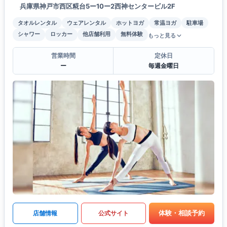
兵庫県神戸市西区糀台5ー10ー2西神センタービル2F
タオルレンタル
ウェアレンタル
ホットヨガ
常温ヨガ
駐車場
シャワー
ロッカー
他店舗利用
無料体験
もっと見る
営業時間
定休日
ー
毎週金曜日
体験・相談予約
店舗情報
公式サイト