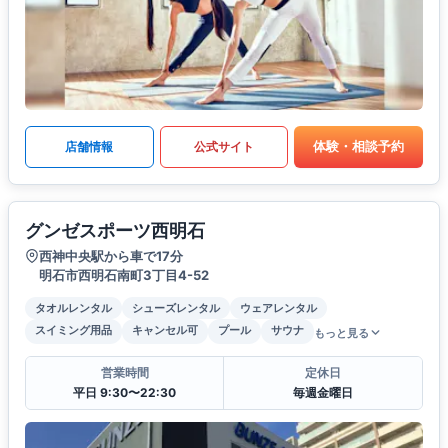
体験・相談予約
店舗情報
公式サイト
グンゼスポーツ西明石
西神中央駅から車で17分
明石市西明石南町3丁目4-52
タオルレンタル
シューズレンタル
ウェアレンタル
スイミング用品
キャンセル可
プール
サウナ
もっと見る
営業時間
定休日
平日 9:30〜22:30
毎週金曜日