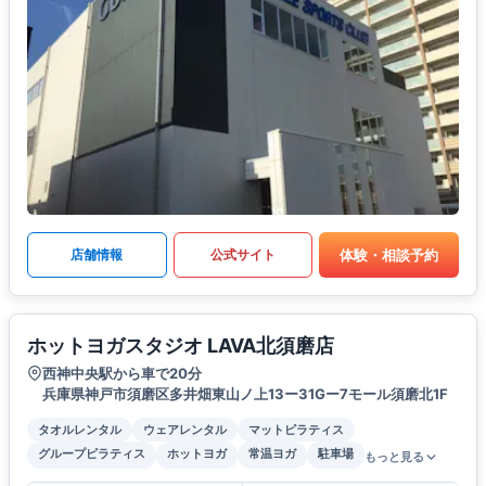
体験・相談予約
店舗情報
公式サイト
ホットヨガスタジオ LAVA北須磨店
西神中央駅から車で20分
兵庫県神戸市須磨区多井畑東山ノ上13ー31Gー7モール須磨北1F
タオルレンタル
ウェアレンタル
マットピラティス
グループピラティス
ホットヨガ
常温ヨガ
駐車場
もっと見る