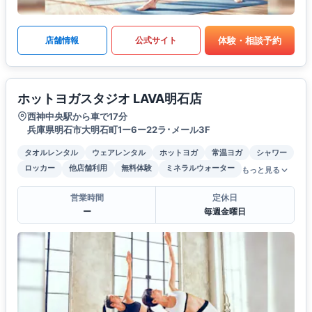
体験・相談予約
店舗情報
公式サイト
ホットヨガスタジオ LAVA明石店
西神中央駅から車で17分
兵庫県明石市大明石町1ー6ー22ラ･メール3F
タオルレンタル
ウェアレンタル
ホットヨガ
常温ヨガ
シャワー
ロッカー
他店舗利用
無料体験
ミネラルウォーター
もっと見る
営業時間
定休日
ー
毎週金曜日