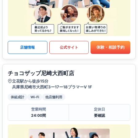
体験・相談予約
店舗情報
公式サイト
チョコザップ尼崎大西町店
立花駅から徒歩15分
兵庫県尼崎市大西町3ー17ー18プラマーV 1F
体組成計
Wi-Fi
他店舗利用
営業時間
定休日
24:00間
要確認