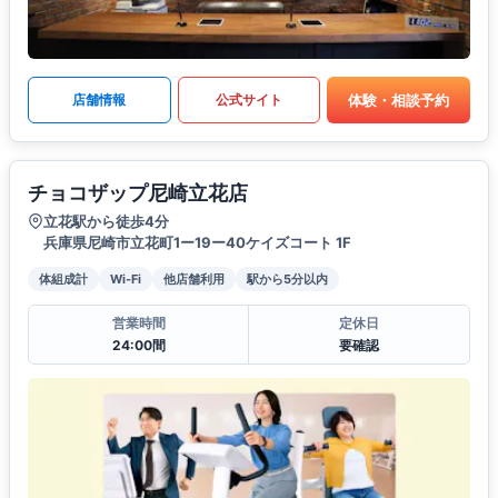
体験・相談予約
店舗情報
公式サイト
チョコザップ尼崎立花店
立花駅から徒歩4分
兵庫県尼崎市立花町1ー19ー40ケイズコート 1F
体組成計
Wi-Fi
他店舗利用
駅から5分以内
営業時間
定休日
24:00間
要確認