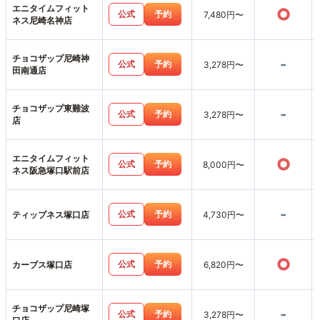
エニタイムフィット
○
公式
予約
7,480円〜
ネス尼崎名神店
チョコザップ尼崎神
-
公式
予約
3,278円〜
田南通店
チョコザップ東難波
-
公式
予約
3,278円〜
店
エニタイムフィット
○
公式
予約
8,000円〜
ネス阪急塚口駅前店
-
公式
予約
ティップネス塚口店
4,730円〜
○
公式
予約
カーブス塚口店
6,820円〜
チョコザップ尼崎塚
-
公式
予約
3,278円〜