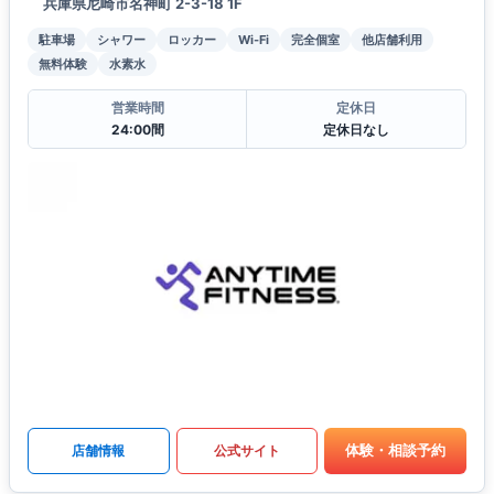
兵庫県尼崎市名神町 2-3-18 1F
駐車場
シャワー
ロッカー
Wi-Fi
完全個室
他店舗利用
無料体験
水素水
営業時間
定休日
24:00間
定休日なし
体験・相談予約
店舗情報
公式サイト