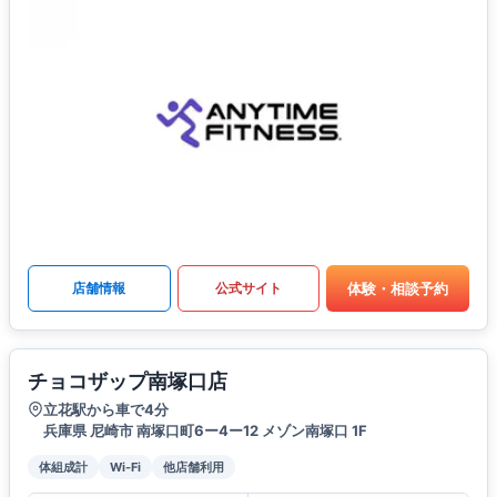
体験・相談予約
店舗情報
公式サイト
チョコザップ南塚口店
立花駅から車で4分
兵庫県 尼崎市 南塚口町6ー4ー12 メゾン南塚口 1F
体組成計
Wi-Fi
他店舗利用