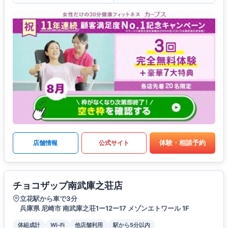
体験・相談予約
店舗情報
公式サイト
チョコザップ南武庫之荘店
立花駅から車で3分
兵庫県 尼崎市 南武庫之荘1ー12ー17 メゾンエトワール 1F
体組成計
Wi-Fi
他店舗利用
駅から5分以内