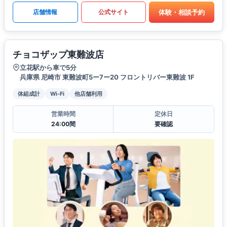
体験・相談予約
店舗情報
公式サイト
チョコザップ東難波店
立花駅から車で5分
兵庫県 尼崎市 東難波町5ー7ー20 フロントリバー東難波 1F
体組成計
Wi-Fi
他店舗利用
営業時間
定休日
24:00間
要確認