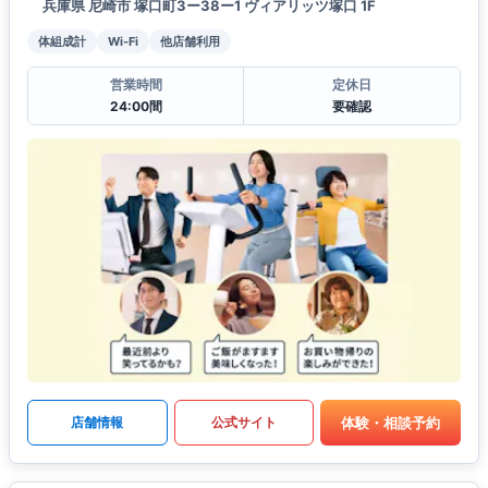
兵庫県 尼崎市 塚口町3ー38ー1 ヴィアリッツ塚口 1F
体組成計
Wi-Fi
他店舗利用
営業時間
定休日
24:00間
要確認
体験・相談予約
店舗情報
公式サイト