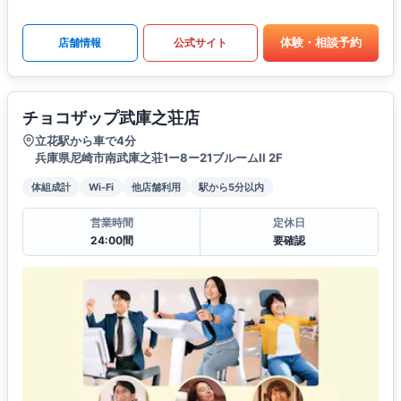
体験・相談予約
店舗情報
公式サイト
チョコザップ武庫之荘店
立花駅から車で4分
兵庫県尼崎市南武庫之荘1ー8ー21ブルームII 2F
体組成計
Wi-Fi
他店舗利用
駅から5分以内
営業時間
定休日
24:00間
要確認