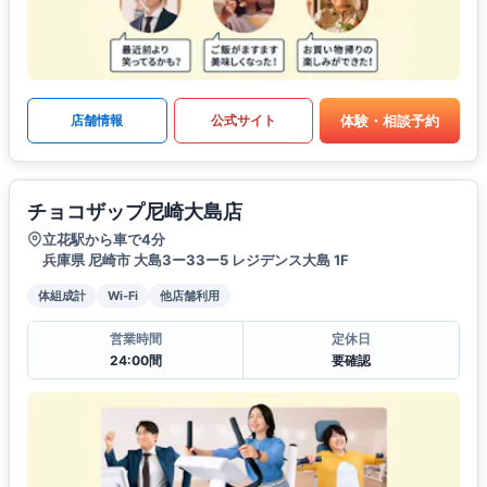
体験・相談予約
店舗情報
公式サイト
チョコザップ尼崎大島店
立花駅から車で4分
兵庫県 尼崎市 大島3ー33ー5 レジデンス大島 1F
体組成計
Wi-Fi
他店舗利用
営業時間
定休日
24:00間
要確認