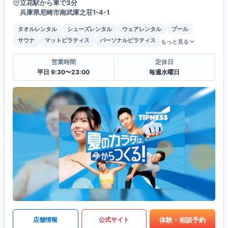
立花駅から車で3分
兵庫県尼崎市南武庫之荘1-4-1
タオルレンタル
シューズレンタル
ウェアレンタル
プール
サウナ
マットピラティス
パーソナルピラティス
もっと見る
営業時間
定休日
平日 9:30〜23:00
毎週水曜日
体験・相談予約
店舗情報
公式サイト