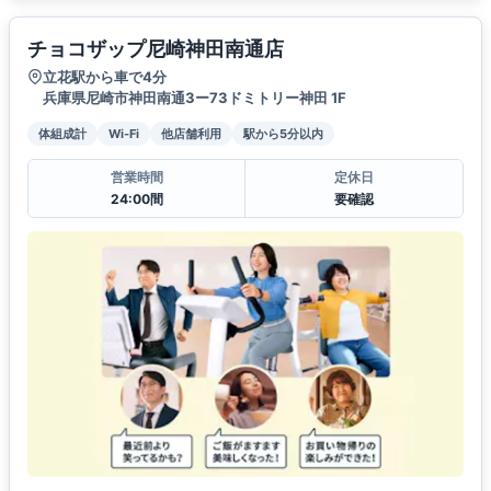
チョコザップ尼崎神田南通店
立花駅から車で4分
兵庫県尼崎市神田南通3ー73ドミトリー神田 1F
体組成計
Wi-Fi
他店舗利用
駅から5分以内
営業時間
定休日
24:00間
要確認