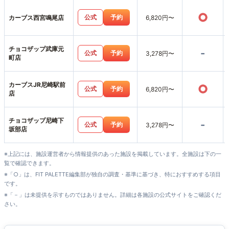
○
公式
予約
カーブス西宮鳴尾店
6,820円〜
チョコザップ武庫元
-
公式
予約
3,278円〜
町店
カーブスJR尼崎駅前
○
公式
予約
6,820円〜
店
チョコザップ尼崎下
-
公式
予約
3,278円〜
坂部店
※上記には、施設運営者から情報提供のあった施設を掲載しています。全施設は下の一
覧で確認できます。
※「○」は、FIT PALETTE編集部が独自の調査・基準に基づき、特におすすめする項目
です。
※「－」は未提供を示すものではありません。詳細は各施設の公式サイトをご確認くだ
さい。