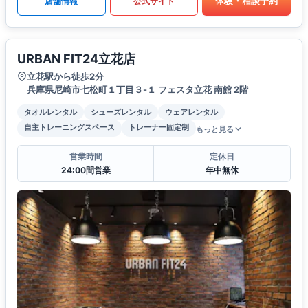
体験・相談予約
店舗情報
公式サイト
URBAN FIT24立花店
立花駅から徒歩2分
兵庫県尼崎市七松町１丁目３-１ フェスタ立花 南館 2階
タオルレンタル
シューズレンタル
ウェアレンタル
自主トレーニングスペース
トレーナー固定制
もっと見る
営業時間
定休日
24:00間営業
年中無休