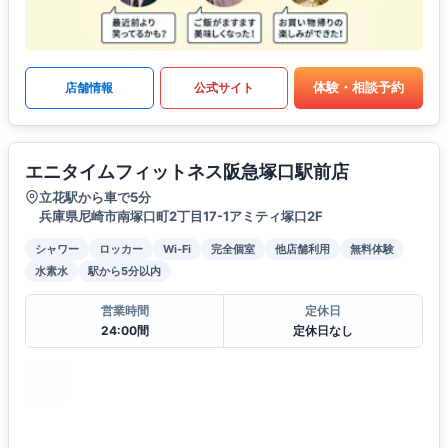
体験・相談予約
店舗情報
公式サイト
エニタイムフィットネス阪急塚口駅前店
立花駅から車で5分
兵庫県尼崎市南塚口町2丁目17-1アミティ塚口2F
シャワー
ロッカー
Wi-Fi
完全個室
他店舗利用
無料体験
水素水
駅から5分以内
営業時間
定休日
24:00間
定休日なし