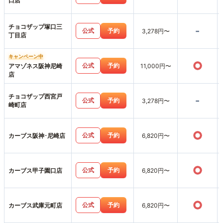
口店
チョコザップ塚口三
-
公式
予約
3,278円〜
丁目店
キャンペーン中
○
公式
予約
アマゾネス阪神尼崎
11,000円〜
店
チョコザップ西宮戸
-
公式
予約
3,278円〜
崎町店
○
公式
予約
カーブス阪神･尼崎店
6,820円〜
○
公式
予約
カーブス甲子園口店
6,820円〜
○
公式
予約
カーブス武庫元町店
6,820円〜