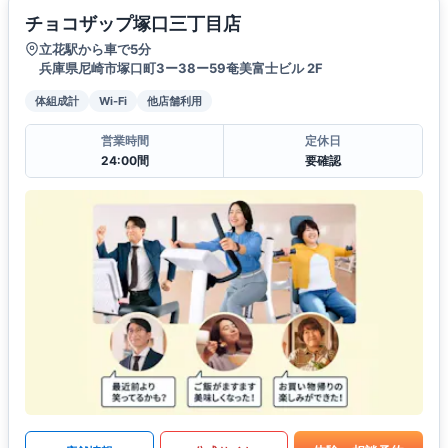
チョコザップ塚口三丁目店
立花駅から車で5分
兵庫県尼崎市塚口町3ー38ー59奄美富士ビル 2F
体組成計
Wi-Fi
他店舗利用
営業時間
定休日
24:00間
要確認