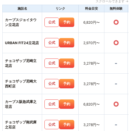
スクロールできます →
施設名
リンク
料金目安
無料体験
カーブスジョイタウ
○
公式
予約
6,820円〜
ン立花店
○
公式
予約
URBAN FIT24立花店
2,970円〜
チョコザップ尼崎立
-
公式
予約
3,278円〜
花店
チョコザップ尼崎大
-
公式
予約
3,278円〜
西町店
カーブス阪急武庫之
○
公式
予約
6,820円〜
荘店
チョコザップ南武庫
-
公式
予約
3,278円〜
之荘店