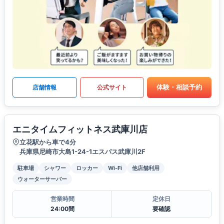
体験・相談予約
店舗情報
公式サイト
エニタイムフィットネス武庫川店
立花駅から車で4分
兵庫県尼崎市大島1-24-1エスパス武庫川2F
駐車場
シャワー
ロッカー
Wi-Fi
他店舗利用
ウォーターサーバー
営業時間
定休日
24:00間
要確認