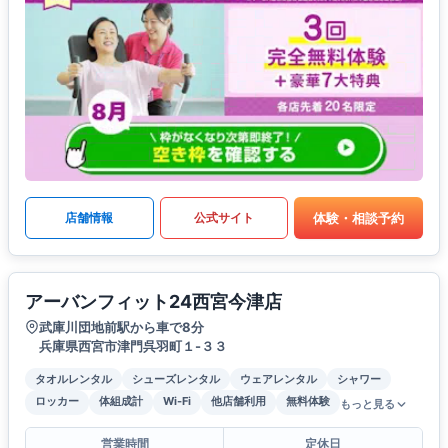
体験・相談予約
店舗情報
公式サイト
アーバンフィット24西宮今津店
武庫川団地前駅から車で8分
兵庫県西宮市津門呉羽町１-３３
タオルレンタル
シューズレンタル
ウェアレンタル
シャワー
ロッカー
体組成計
Wi-Fi
他店舗利用
無料体験
もっと見る
営業時間
定休日