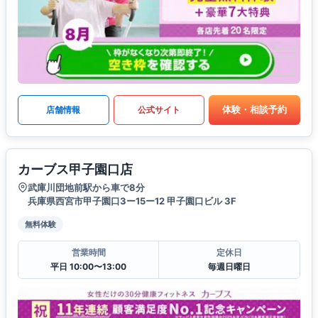
体験・相談予約
店舗情報
公式サイト
カーブス甲子園口店
武庫川団地前駅から車で8分
兵庫県西宮市甲子園口3ー15ー12 甲子園口ビル 3F
無料体験
営業時間
定休日
平日 10:00〜13:00
毎週日曜日