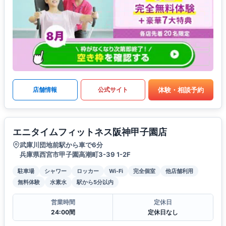
体験・相談予約
店舗情報
公式サイト
エニタイムフィットネス阪神甲子園店
武庫川団地前駅から車で6分
兵庫県西宮市甲子園高潮町3-39 1-2F
駐車場
シャワー
ロッカー
Wi-Fi
完全個室
他店舗利用
無料体験
水素水
駅から5分以内
営業時間
定休日
24:00間
定休日なし