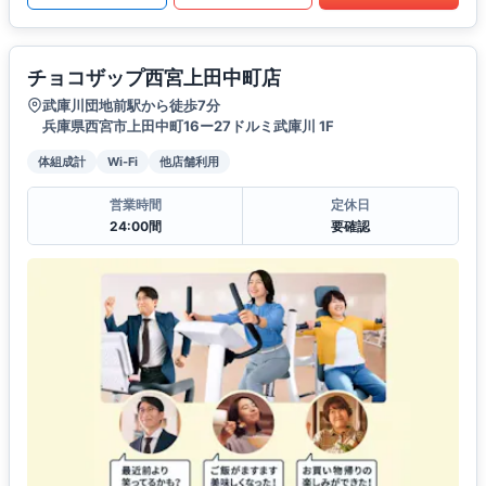
チョコザップ西宮上田中町店
武庫川団地前駅から徒歩7分
兵庫県西宮市上田中町16ー27ドルミ武庫川 1F
体組成計
Wi-Fi
他店舗利用
営業時間
定休日
24:00間
要確認