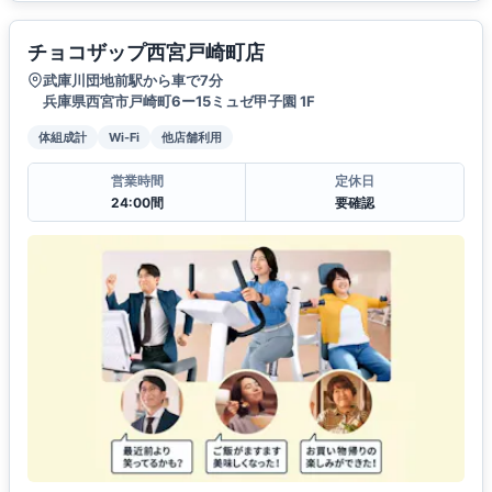
チョコザップ西宮戸崎町店
武庫川団地前駅から車で7分
兵庫県西宮市戸崎町6ー15ミュゼ甲子園 1F
体組成計
Wi-Fi
他店舗利用
営業時間
定休日
24:00間
要確認