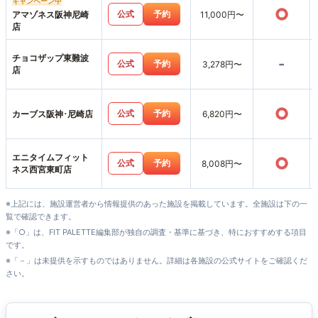
キャンペーン中
○
公式
予約
アマゾネス阪神尼崎
11,000円〜
店
チョコザップ東難波
-
公式
予約
3,278円〜
店
○
公式
予約
カーブス阪神･尼崎店
6,820円〜
エニタイムフィット
○
公式
予約
8,008円〜
ネス西宮東町店
※上記には、施設運営者から情報提供のあった施設を掲載しています。全施設は下の一
覧で確認できます。
※「○」は、FIT PALETTE編集部が独自の調査・基準に基づき、特におすすめする項目
です。
※「－」は未提供を示すものではありません。詳細は各施設の公式サイトをご確認くだ
さい。