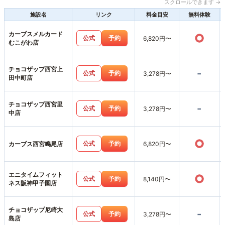
スクロールできます →
施設名
リンク
料金目安
無料体験
カーブスメルカード
○
公式
予約
6,820円〜
むこがわ店
チョコザップ西宮上
-
公式
予約
3,278円〜
田中町店
チョコザップ西宮里
-
公式
予約
3,278円〜
中店
○
公式
予約
カーブス西宮鳴尾店
6,820円〜
エニタイムフィット
○
公式
予約
8,140円〜
ネス阪神甲子園店
チョコザップ尼崎大
-
公式
予約
3,278円〜
島店