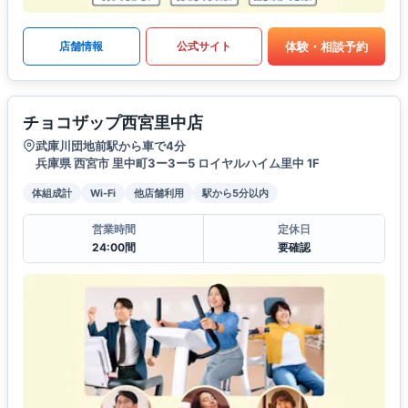
体験・相談予約
店舗情報
公式サイト
チョコザップ西宮里中店
武庫川団地前駅から車で4分
兵庫県 西宮市 里中町3ー3ー5 ロイヤルハイム里中 1F
体組成計
Wi-Fi
他店舗利用
駅から5分以内
営業時間
定休日
24:00間
要確認