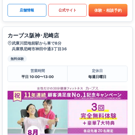
体験・相談予約
店舗情報
公式サイト
カーブス阪神･尼崎店
武庫川団地前駅から車で8分
兵庫県尼崎市神田中通3丁目36
無料体験
営業時間
定休日
平日 10:00〜13:00
毎週日曜日