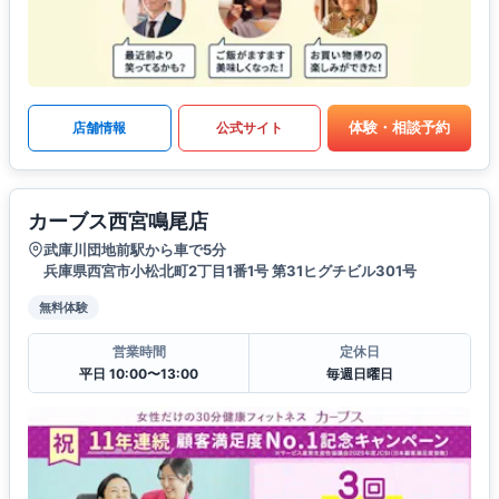
体験・相談予約
店舗情報
公式サイト
カーブス西宮鳴尾店
武庫川団地前駅から車で5分
兵庫県西宮市小松北町2丁目1番1号 第31ヒグチビル301号
無料体験
営業時間
定休日
平日 10:00〜13:00
毎週日曜日