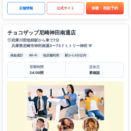
体験・相談予約
店舗情報
公式サイト
チョコザップ尼崎神田南通店
武庫川団地前駅から車で7分
兵庫県尼崎市神田南通3ー73ドミトリー神田 1F
体組成計
Wi-Fi
他店舗利用
駅から5分以内
営業時間
定休日
24:00間
要確認