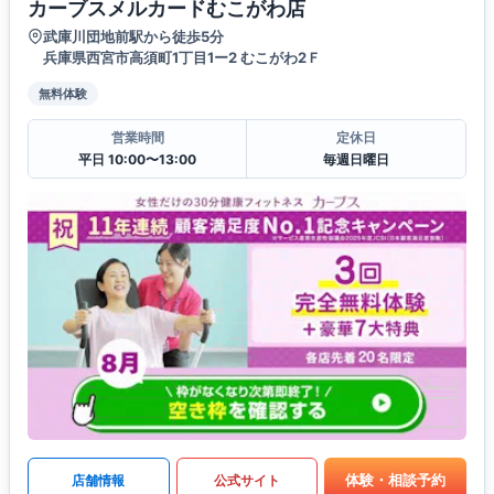
カーブスメルカードむこがわ店
武庫川団地前駅から徒歩5分
兵庫県西宮市高須町1丁目1ー2 むこがわ2Ｆ
無料体験
営業時間
定休日
平日 10:00〜13:00
毎週日曜日
体験・相談予約
店舗情報
公式サイト