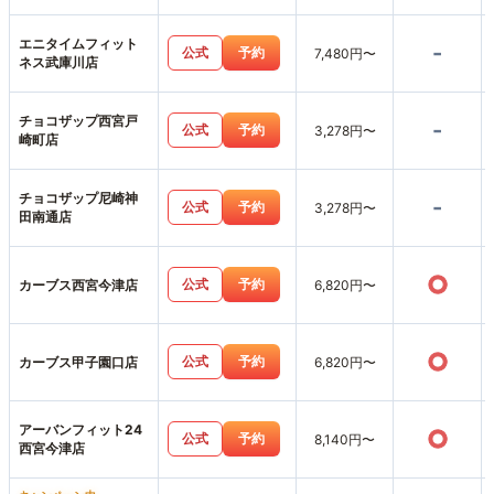
エニタイムフィット
-
公式
予約
7,480円〜
ネス武庫川店
チョコザップ西宮戸
-
公式
予約
3,278円〜
崎町店
チョコザップ尼崎神
-
公式
予約
3,278円〜
田南通店
○
公式
予約
カーブス西宮今津店
6,820円〜
○
公式
予約
カーブス甲子園口店
6,820円〜
アーバンフィット24
○
公式
予約
8,140円〜
西宮今津店