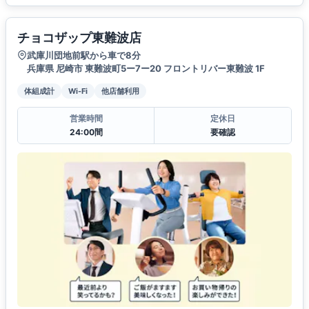
チョコザップ東難波店
武庫川団地前駅から車で8分
兵庫県 尼崎市 東難波町5ー7ー20 フロントリバー東難波 1F
体組成計
Wi-Fi
他店舗利用
営業時間
定休日
24:00間
要確認