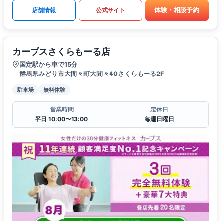
体験・相談予約
店舗情報
公式サイト
カーブスさくらもーる店
国定駅から車で15分
群馬県みどり市大間々町大間々40さくらもーる2F
駐車場
無料体験
営業時間
定休日
平日 10:00〜13:00
毎週日曜日