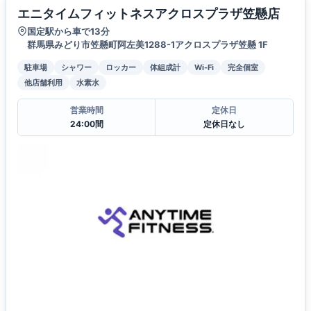
エニタイムフィットネスアクロスプラザ笠懸店
国定駅から車で13分
群馬県みどり市笠懸町阿左美1288-1アクロスプラザ笠懸 1F
駐車場
シャワー
ロッカー
体組成計
Wi-Fi
完全個室
他店舗利用
水素水
営業時間
定休日
24:00間
定休日なし