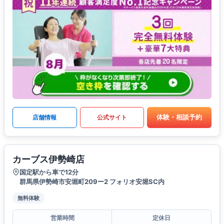
体験・相談予約
店舗情報
公式サイト
カーブス伊勢崎店
国定駅から車で12分
群馬県伊勢崎市安堀町209ー2 フォリオ安堀SC内
無料体験
営業時間
定休日