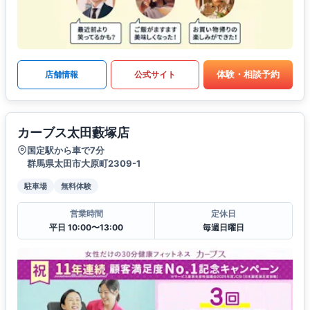
体験・相談予約
店舗情報
公式サイト
カーブス太田藪塚店
国定駅から車で7分
群馬県太田市大原町2309-1
駐車場
無料体験
営業時間
定休日
平日 10:00〜13:00
毎週日曜日