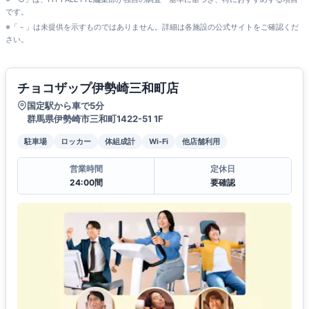
です。
※「－」は未提供を示すものではありません。詳細は各施設の公式サイトをご確認くだ
さい。
チョコザップ伊勢崎三和町店
国定駅から車で5分
群馬県伊勢崎市三和町1422-51 1F
駐車場
ロッカー
体組成計
Wi-Fi
他店舗利用
営業時間
定休日
24:00間
要確認