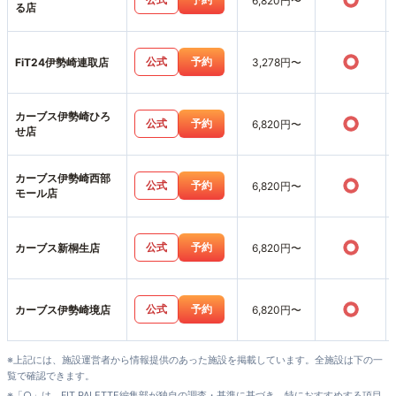
○
6,820円〜
る店
○
公式
予約
FiT24伊勢崎連取店
3,278円〜
カーブス伊勢崎ひろ
○
公式
予約
6,820円〜
せ店
カーブス伊勢崎西部
○
公式
予約
6,820円〜
モール店
○
公式
予約
カーブス新桐生店
6,820円〜
○
公式
予約
カーブス伊勢崎境店
6,820円〜
※上記には、施設運営者から情報提供のあった施設を掲載しています。全施設は下の一
覧で確認できます。
※「○」は、FIT PALETTE編集部が独自の調査・基準に基づき、特におすすめする項目