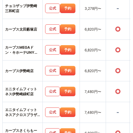
チョコザップ伊勢崎
-
公式
予約
3,278円〜
三和町店
○
公式
予約
カーブス太田藪塚店
6,820円〜
カーブスMEGAド
○
公式
予約
6,820円〜
ン・キホーテUNY伊
勢崎東店
○
公式
予約
カーブス伊勢崎店
6,820円〜
エニタイムフィット
○
公式
予約
7,480円〜
ネス伊勢崎緑町店
エニタイムフィット
-
公式
予約
7,480円〜
ネスアクロスプラザ
笠懸店
カーブスさくらもー
公式
予約