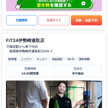
体験・相談予約
店舗情報
公式サイト
FiT24伊勢崎連取店
国定駅から車で15分
群馬県伊勢崎市連取町2335-7
駐車場
シャワー
ロッカー
体組成計
Wi-Fi
無料体験
営業時間
定休日
24:00間営業
年中無休