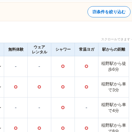
条件を絞り込む
スクロールできます 
ウェア
無料体験
シャワー
常温ヨガ
駅からの距離
レンタル
稲野駅から徒
〜
-
-
○
○
歩6分
稲野駅から車
〜
○
○
○
○
で3分
稲野駅から車
〜
-
-
○
-
で4分
稲野駅から車
〜
○
○
○
○
で8分