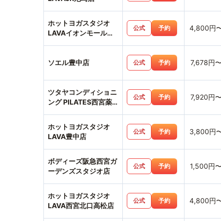
ホットヨガスタジオ
4,800円
公式
予約
LAVAイオンモール伊
丹昆陽店
ソエル豊中店
7,678円
公式
予約
ツタヤコンディショニ
7,920円
公式
予約
ング PILATES西宮薬
師町店
ホットヨガスタジオ
3,800円
公式
予約
LAVA豊中店
ボディーズ阪急西宮ガ
1,500円
公式
予約
ーデンズスタジオ店
ホットヨガスタジオ
4,800円
公式
予約
LAVA西宮北口高松店