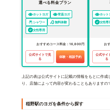
選べる料金プラン
ホットヨガ
常温ヨガ
ホット
シャワー
無料体験
女性専
女性専用
おすすめコース料金
16,800円
お
公式サイトで見
公式サイ
体験・相談予約
る
る
上記の表は公式サイトに記載の情報をもとに作成
り、店舗によって内容が変わることもありますの
稲野駅のヨガを条件から探す