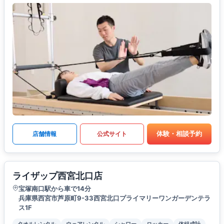
体験・相談予約
店舗情報
公式サイト
ライザップ西宮北口店
宝塚南口駅から車で14分
兵庫県西宮市芦原町9-33西宮北口プライマリーワンガーデンテラ
ス1F
タオルレンタル
ウェアレンタル
シャワー
ロッカー
体組成計