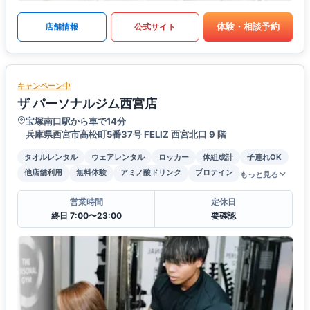
体験・相談予約
店舗情報
公式サイト
キャンペーン中
ザ パーソナルジム西宮店
宝塚南口駅から車で14分
兵庫県西宮市高松町5番37号 FELIZ ⻄宮北⼝ 9 階
タオルレンタル
ウェアレンタル
ロッカー
体組成計
子連れOK
他店舗利用
無料体験
アミノ酸ドリンク
プロテイン
もっと見る
営業時間
定休日
終日 7:00〜23:00
要確認