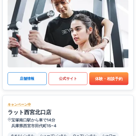
体験・相談予約
店舗情報
公式サイト
キャンペーン中
ラット西宮北口店
宝塚南口駅から車で14分
兵庫県西宮市田代町15−4
タオルレンタル
シューズレンタル
ウェアレンタル
シャワー