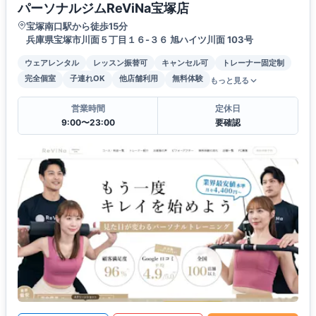
パーソナルジムReViNa宝塚店
宝塚南口駅から徒歩15分
兵庫県宝塚市川面５丁目１６-３６ 旭ハイツ川面 103号
ウェアレンタル
レッスン振替可
キャンセル可
トレーナー固定制
完全個室
子連れOK
他店舗利用
無料体験
もっと見る
営業時間
定休日
9:00〜23:00
要確認