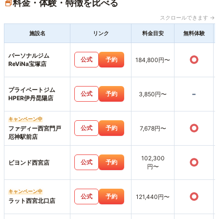
料金・体験・特徴を比べる
スクロールできます →
施設名
リンク
料金目安
無料体験
パーソナルジム
○
公式
予約
184,800円〜
ReViNa宝塚店
プライベートジム
-
公式
予約
3,850円〜
HPER伊丹昆陽店
キャンペーン中
○
公式
予約
ファディー西宮門戸
7,678円〜
厄神駅前店
102,300
○
公式
予約
ビヨンド西宮店
円〜
キャンペーン中
○
公式
予約
121,440円〜
ラット西宮北口店