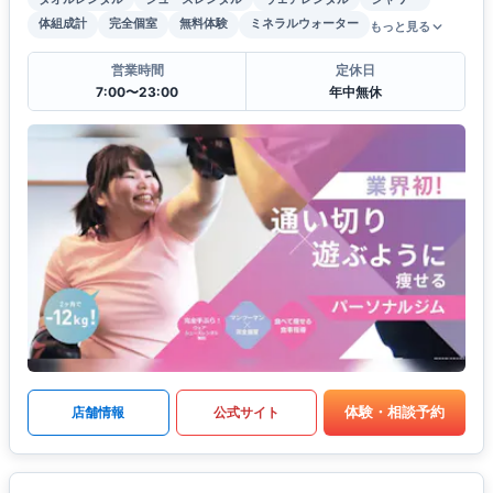
体組成計
完全個室
無料体験
ミネラルウォーター
もっと見る
営業時間
定休日
7:00〜23:00
年中無休
体験・相談予約
店舗情報
公式サイト