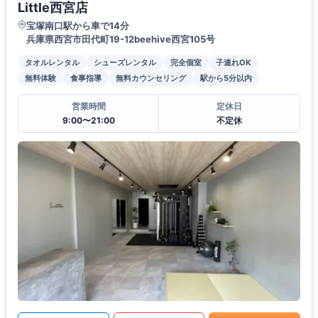
Little西宮店
宝塚南口駅から車で14分
兵庫県西宮市田代町19-12beehive西宮105号
タオルレンタル
シューズレンタル
完全個室
子連れOK
無料体験
食事指導
無料カウンセリング
駅から5分以内
営業時間
定休日
9:00〜21:00
不定休