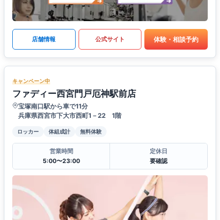
体験・相談予約
店舗情報
公式サイト
キャンペーン中
ファディー西宮門戸厄神駅前店
宝塚南口駅から車で11分
兵庫県西宮市下大市西町1－22 1階
ロッカー
体組成計
無料体験
営業時間
定休日
5:00〜23:00
要確認