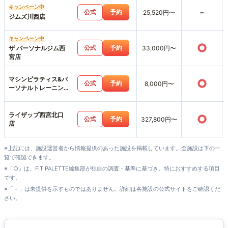
キャンペーン中
-
公式
予約
25,520円〜
ジムズ川西店
キャンペーン中
○
公式
予約
ザ パーソナルジム西
33,000円〜
宮店
マシンピラティス&パ
○
公式
予約
8,000円〜
ーソナルトレーニン
グジムemovere
ライザップ西宮北口
○
公式
予約
327,800円〜
店
※上記には、施設運営者から情報提供のあった施設を掲載しています。全施設は下の一
覧で確認できます。
※「○」は、FIT PALETTE編集部が独自の調査・基準に基づき、特におすすめする項目
です。
※「－」は未提供を示すものではありません。詳細は各施設の公式サイトをご確認くだ
さい。