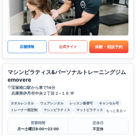
体験・相談予約
店舗情報
公式サイト
マシンピラティス&パーソナルトレーニングジム
emovere
宝塚南口駅から車で14分
兵庫県伊丹市中央２丁目２−１６ 1F
タオルレンタル
ウェアレンタル
レッスン振替可
キャンセル可
トレーナー固定制
マシンピラティス
マットピラティス
もっと見る
営業時間
定休日
月〜土曜日8:00〜22:00
不定休