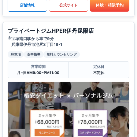
体験・相談予約
店舗情報
公式サイト
プライベートジムHPER伊丹昆陽店
宝塚南口駅から車で9分
兵庫県伊丹市池尻3丁目16-1
駐車場
食事指導
無料カウンセリング
営業時間
定休日
月~日AM9:00~PM11:00
不定休