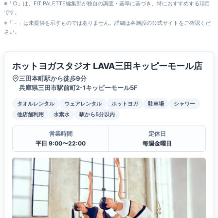
※「○」は、FIT PALETTE編集部が独自の調査・基準に基づき、特におすすめする項目
です。
※「－」は未提供を示すものではありません。詳細は各施設の公式サイトをご確認くだ
さい。
ホットヨガスタジオ LAVA三田キッピーモール店
三田本町駅から徒歩9分
兵庫県三田市駅前町2-1キッピーモール5F
タオルレンタル
ウェアレンタル
ホットヨガ
駐車場
シャワー
他店舗利用
水素水
駅から5分以内
営業時間
定休日
平日 9:00〜22:00
毎週金曜日