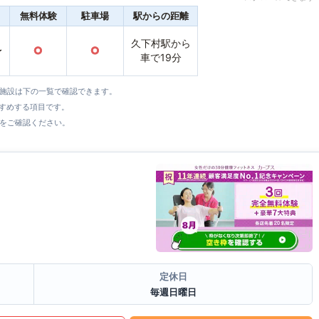
無料体験
駐車場
駅からの距離
久下村駅から
〜
○
○
車で19分
全施設は下の一覧で確認できます。
すすめする項目です。
をご確認ください。
定休日
毎週日曜日