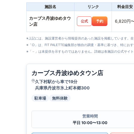
施設名
リンク
料金目安
カーブス丹波ゆめタウ
6,820円
公式
予約
ン店
※上記には、施設運営者から情報提供のあった施設を掲載しています。
※「○」は、FIT PALETTE編集部が独自の調査・基準に基づき、特にお
※「－」は未提供を示すものではありません。詳細は各施設の公式サイト
カーブス丹波ゆめタウン店
久下村駅から車で19分
兵庫県丹波市氷上町本郷300
駐車場
無料体験
営業時間
平日 10:00〜13:00