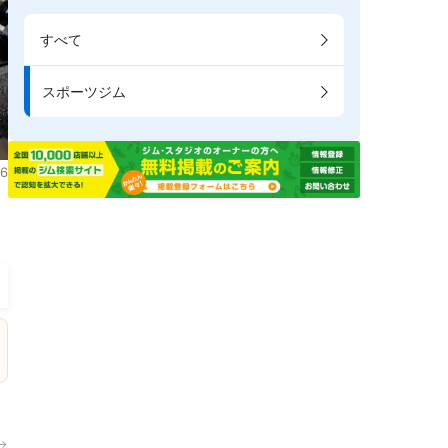
すべて
スポーツジム
6
。
→