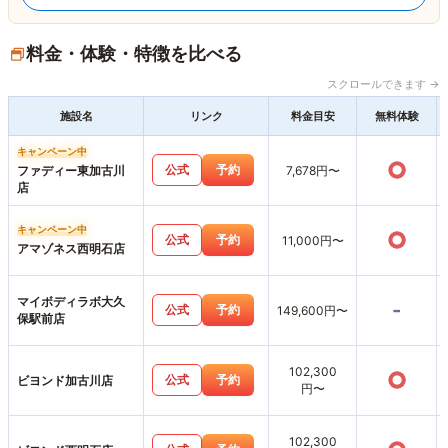
料金・体験・特徴を比べる
スクロールできます →
施設名
リンク
料金目安
無料体験
キャンペーン中
○
公式
予約
ファディー東加古川
7,678円〜
店
キャンペーン中
○
公式
予約
11,000円〜
アマゾネス西明石店
マイボディラボ大久
-
公式
予約
149,600円〜
保駅前店
102,300
○
公式
予約
ビヨンド加古川店
円〜
102,300