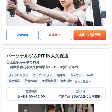
体験・相談予約
店舗情報
公式サイト
パーソナルジムPIT IN大久保店
土山駅から車で13分
兵庫県明石市大久保町駅前1－11－8水田ビル2F
タオルレンタル
ウェアレンタル
駐車場
シャワー
Wi-Fi
完全個室
子連れOK
他店舗利用
無料体験
もっと見る
営業時間
定休日
月~日8:00〜22:00
年末年始（予約状況により変動）