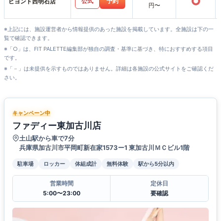
○
公式
予約
ビヨンド西明石店
円〜
※上記には、施設運営者から情報提供のあった施設を掲載しています。全施設は下の一
覧で確認できます。
※「○」は、FIT PALETTE編集部が独自の調査・基準に基づき、特におすすめする項目
です。
※「－」は未提供を示すものではありません。詳細は各施設の公式サイトをご確認くだ
さい。
キャンペーン中
ファディー東加古川店
土山駅から車で7分
兵庫県加古川市平岡町新在家1573ー1 東加古川ＭＣビル1階
駐車場
ロッカー
体組成計
無料体験
駅から5分以内
営業時間
定休日
5:00〜23:00
要確認