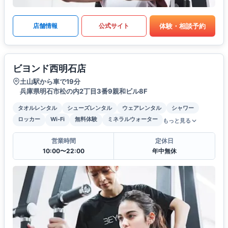
体験・相談予約
店舗情報
公式サイト
ビヨンド西明石店
土山駅から車で19分
兵庫県明石市松の内2丁目3番9親和ビル8F
タオルレンタル
シューズレンタル
ウェアレンタル
シャワー
ロッカー
Wi-Fi
無料体験
ミネラルウォーター
もっと見る
営業時間
定休日
10:00〜22:00
年中無休