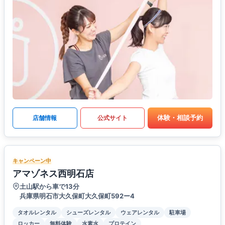
体験・相談予約
店舗情報
公式サイト
キャンペーン中
アマゾネス西明石店
土山駅から車で13分
兵庫県明石市大久保町大久保町592ー4
タオルレンタル
シューズレンタル
ウェアレンタル
駐車場
ロッカー
無料体験
水素水
プロテイン