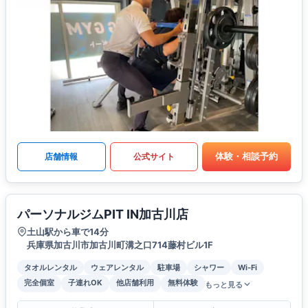
体験・相談予約
店舗情報
公式サイト
パーソナルジムPIT IN加古川店
土山駅から車で14分
兵庫県加古川市加古川町溝之口714藤村ビル1F
タオルレンタル
ウェアレンタル
駐車場
シャワー
Wi-Fi
完全個室
子連れOK
他店舗利用
無料体験
もっと見る