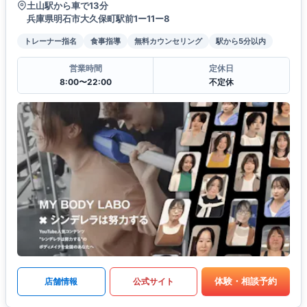
土山駅から車で13分
兵庫県明石市大久保町駅前1ー11ー8
トレーナー指名
食事指導
無料カウンセリング
駅から5分以内
営業時間
定休日
8:00〜22:00
不定休
体験・相談予約
店舗情報
公式サイト