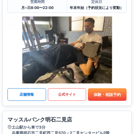
営業時間
定休日
月~日8:00〜22:00
年末年始（予約状況により変動）
体験・相談予約
店舗情報
公式サイト
マッスルバンク明石二見店
土山駅から車で3分
兵庫県明石市二見町西二見570－2二見センタービル2階