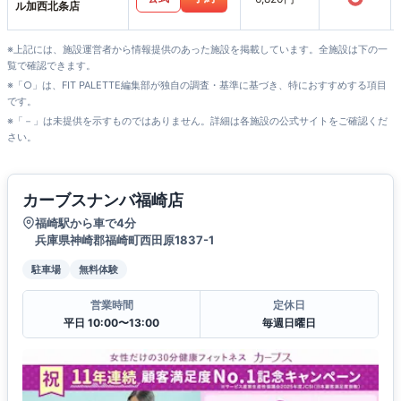
ル加西北条店
※上記には、施設運営者から情報提供のあった施設を掲載しています。全施設は下の一
覧で確認できます。
※「○」は、FIT PALETTE編集部が独自の調査・基準に基づき、特におすすめする項目
です。
※「－」は未提供を示すものではありません。詳細は各施設の公式サイトをご確認くだ
さい。
カーブスナンバ福崎店
福崎駅から車で4分
兵庫県神崎郡福崎町西田原1837-1
駐車場
無料体験
営業時間
定休日
平日 10:00〜13:00
毎週日曜日