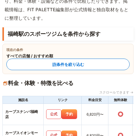
り、料金・体験・設備などの条件で比較したりできます。掲
載情報は、FIT PALETTE編集部が公式情報と独自取材をもと
に整理しています。
福崎駅のスポーツジムを条件から探す
現在の条件
すべての店舗 / おすすめ順
条件を絞り込む
料金・体験・特徴を比べる
スクロールできます →
施設名
リンク
料金目安
無料体験
カーブスナンバ福崎
○
公式
予約
6,820円〜
店
カーブスイオンモー
○
公式
予約
6,820円〜