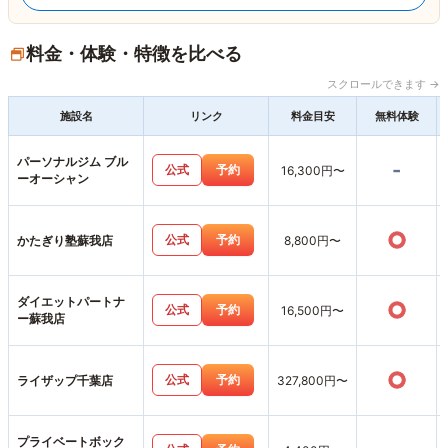
料金・体験・特徴を比べる
スクロールできます →
施設名
リンク
料金目安
無料体験
パーソナルジム ブル
-
公式
予約
16,300円〜
ーオーシャン
○
公式
予約
かたぎり塾蘇我店
8,800円〜
ダイエットパートナ
○
公式
予約
16,500円〜
ー蘇我店
○
公式
予約
ライザップ千葉店
327,800円〜
プライベートボック