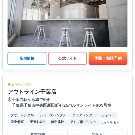
体験・相談予約
店舗情報
公式サイト
キャンペーン中
アウトライン千葉店
千葉寺駅から車で6分
千葉県千葉市中央区新田町4-25パルサンライト605号室
タオルレンタル
シューズレンタル
ウェアレンタル
シャワー
完全個室
子連れOK
無料体験
アミノ酸ドリンク
もっと見る
営業時間
定休日