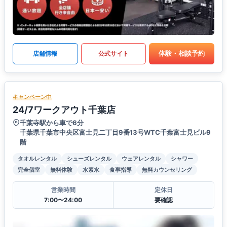
体験・相談予約
店舗情報
公式サイト
キャンペーン中
24/7ワークアウト千葉店
千葉寺駅から車で6分
千葉県千葉市中央区富士見二丁目9番13号WTC千葉富士見ビル9
階
タオルレンタル
シューズレンタル
ウェアレンタル
シャワー
完全個室
無料体験
水素水
食事指導
無料カウンセリング
営業時間
定休日
7:00〜24:00
要確認