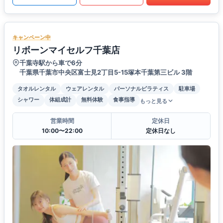
キャンペーン中
リボーンマイセルフ千葉店
千葉寺駅から車で6分
千葉県千葉市中央区富士見2丁目5-15塚本千葉第三ビル 3階
タオルレンタル
ウェアレンタル
パーソナルピラティス
駐車場
シャワー
体組成計
無料体験
食事指導
もっと見る
営業時間
定休日
10:00〜22:00
定休日なし