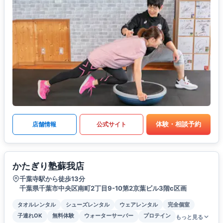
体験・相談予約
店舗情報
公式サイト
かたぎり塾蘇我店
千葉寺駅から徒歩13分
千葉県千葉市中央区南町2丁目9-10第2京葉ビル3階c区画
タオルレンタル
シューズレンタル
ウェアレンタル
完全個室
子連れOK
無料体験
ウォーターサーバー
プロテイン
もっと見る