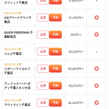
-
公式
予約
4,400円〜
スフィット千葉店
キャンペーン中
○
公式
予約
24/7ワークアウト千
10,450円〜
葉店
QUICK PERSONAL千
○
公式
予約
550円〜
葉駅前店
キャンペーン中
-
公式
予約
25,520円〜
ジムズ千葉店
キャンペーン中
○
公式
予約
リボーンマイセルフ
83,600円〜
千葉店
アンドゥスーパーボ
○
公式
予約
18,200円〜
ディ千葉スタジオ店
キャンペーン中
○
公式
予約
92,400円〜
アウトライン千葉店