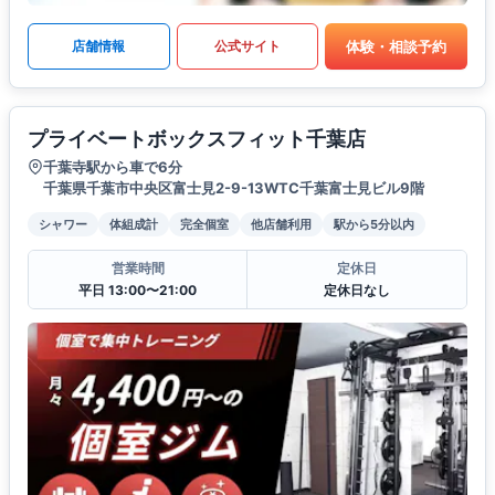
体験・相談予約
店舗情報
公式サイト
プライベートボックスフィット千葉店
千葉寺駅から車で6分
千葉県千葉市中央区富士見2-9-13WTC千葉富士見ビル9階
シャワー
体組成計
完全個室
他店舗利用
駅から5分以内
営業時間
定休日
平日 13:00〜21:00
定休日なし