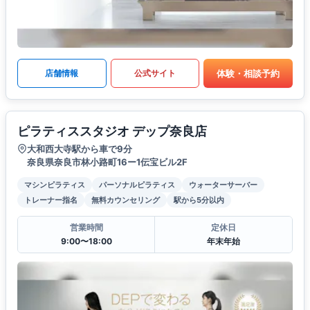
体験・相談予約
店舗情報
公式サイト
ピラティススタジオ デップ奈良店
大和西大寺駅から車で9分
奈良県奈良市林小路町16ー1伝宝ビル2F
マシンピラティス
パーソナルピラティス
ウォーターサーバー
トレーナー指名
無料カウンセリング
駅から5分以内
営業時間
定休日
9:00〜18:00
年末年始