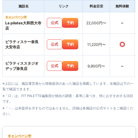
施設名
リンク
料金目安
無料体験
キャンペーン中
-
公式
予約
La pilates大和西大寺
22,000円〜
店
ピラティスケー奈良
○
公式
予約
11,220円〜
大安寺店
ピラティススタジオ
-
公式
予約
9,900円〜
デップ奈良店
※上記には、施設運営者から情報提供のあった施設を掲載しています。全施設は下の一
覧で確認できます。
※「○」は、FIT PALETTE編集部が独自の調査・基準に基づき、特におすすめする項目
です。
※「－」は未提供を示すものではありません。詳細は各施設の公式サイトをご確認くだ
さい。
キャンペーン中