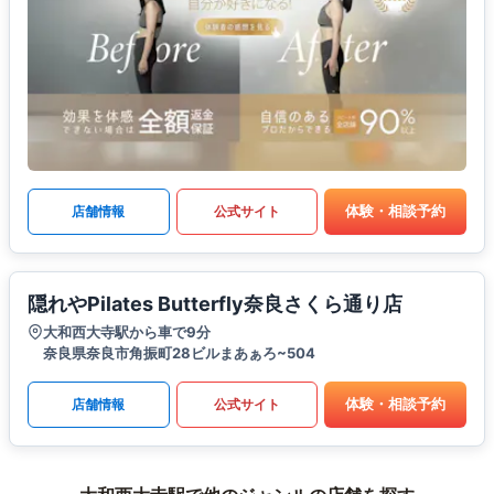
体験・相談予約
店舗情報
公式サイト
隠れやPilates Butterfly奈良さくら通り店
大和西大寺駅から車で9分
奈良県奈良市角振町28ビルまあぁろ~504
体験・相談予約
店舗情報
公式サイト