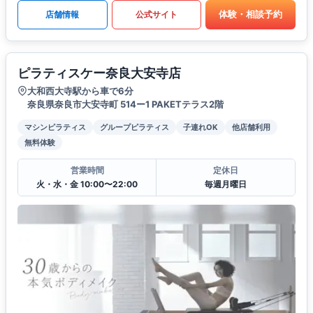
体験・相談予約
店舗情報
公式サイト
ピラティスケー奈良大安寺店
大和西大寺駅から車で6分
奈良県奈良市大安寺町 514ー1 PAKETテラス2階
マシンピラティス
グループピラティス
子連れOK
他店舗利用
無料体験
営業時間
定休日
火・水・金 10:00〜22:00
毎週月曜日