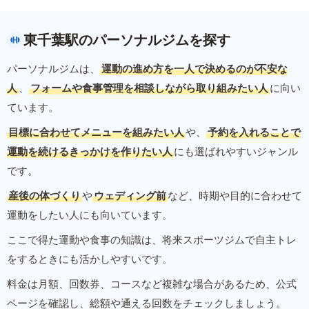
東千葉駅のパーソナルジムを探す
パーソナルジムは、
運動の進め方を一人で決めるのが不安な
人
、
フォームや食事管理を相談しながら取り組みたい人
に向い
ています。
目標に合わせてメニューを組みたい人
や、
予約を入れることで
運動を続けるきっかけを作りたい人
にも選ばれやすいジャンル
です。
産後の体づくり
や
ウェディング前
など、時期や目的に合わせて
運動をしたい人にも向いています。
ここで得た運動や食事の知識は、将来スポーツジムで自主トレ
をするときにも活かしやすいです。
料金は月額、回数券、コースなど複雑な場合があるため、公式
ページを確認し、総額や通える回数をチェックしましょう。