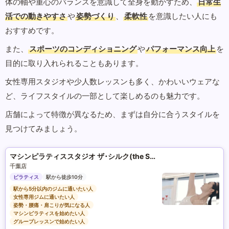
体の軸や重心のバランスを意識して全身を動かすため、
日常生
活での動きやすさ
や
姿勢づくり
、
柔軟性
を意識したい人にも
おすすめです。
また、
スポーツのコンディショニング
や
パフォーマンス向上
を
目的に取り入れられることもあります。
女性専用スタジオや少人数レッスンも多く、かわいいウェアな
ど、ライフスタイルの一部として楽しめるのも魅力です。
店舗によって特徴が異なるため、まずは自分に合うスタイルを
見つけてみましょう。
マシンピラティススタジオ ザ･シルク(the SILK)
千葉店
ピラティス
駅から徒歩10分
駅から5分以内のジムに通いたい人
女性専用ジムに通いたい人
姿勢・腰痛・肩こりが気になる人
マシンピラティスを始めたい人
グループレッスンで始めたい人