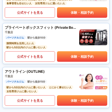
食事管理も任せたい人
女性専用ジムに通いたい人
公式サイトを見る
体験・相談予約
プライベートボックスフィット (Private Box Fit)
千葉店
パーソナルジム
駅から徒歩10分
隙間時間を活用したい人
駅から5分以内のジムに通いたい人
公式サイトを見る
体験・相談予約
アウトライン (OUTLINE)
千葉店
パーソナルジム
駅から徒歩15分
駅から5分以内のジムに通いたい人
とにかく痩せたい人
女性専用ジムに通いたい人
公式サイトを見る
体験・相談予約