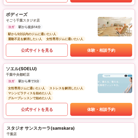
ボディーズ
そごう千葉スタジオ店
ヨガ
駅から徒歩14分
駅から5分以内のジムに通いたい人
運動不足を解消したい人
女性専用ジムに通いたい人
公式サイトを見る
体験・相談予約
ソエル(SOELU)
千葉中央都町店
ヨガ
駅から車で3分
女性専用ジムに通いたい人
ストレスを解消したい人
マシンピラティスを始めたい人
グループレッスンで始めたい人
公式サイトを見る
体験・相談予約
スタジオ サンスカーラ(samskara)
千葉店