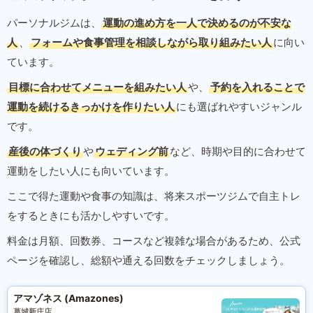
パーソナルジムは、
運動の進め方を一人で決めるのが不安な
人
、
フォームや食事管理を相談しながら取り組みたい人
に向い
ています。
目標に合わせてメニューを組みたい人
や、
予約を入れることで
運動を続けるきっかけを作りたい人
にも選ばれやすいジャンル
です。
産後の体づくり
や
ウェディング前
など、時期や目的に合わせて
運動をしたい人にも向いています。
ここで得た運動や食事の知識は、将来スポーツジムで自主トレ
をするときにも活かしやすいです。
料金は月額、回数券、コースなど複雑な場合があるため、公式
ページを確認し、総額や通える回数をチェックしましょう。
アマゾネス (Amazones)
葛城新庄店