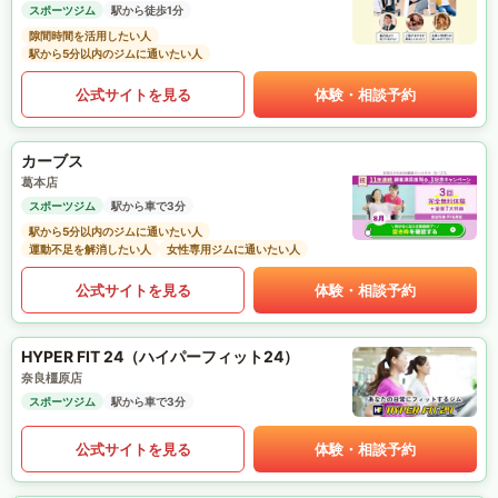
スポーツジム
駅から徒歩1分
隙間時間を活用したい人
駅から5分以内のジムに通いたい人
公式サイトを見る
体験・相談予約
カーブス
葛本店
スポーツジム
駅から車で3分
駅から5分以内のジムに通いたい人
運動不足を解消したい人
女性専用ジムに通いたい人
公式サイトを見る
体験・相談予約
HYPER FIT 24（ハイパーフィット24）
奈良橿原店
スポーツジム
駅から車で3分
公式サイトを見る
体験・相談予約