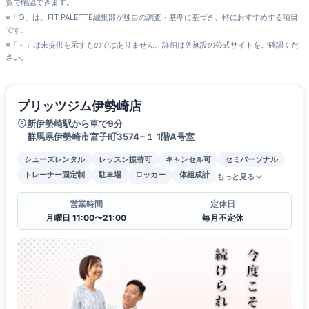
覧で確認できます。
※「○」は、FIT PALETTE編集部が独自の調査・基準に基づき、特におすすめする項目
です。
※「－」は未提供を示すものではありません。詳細は各施設の公式サイトをご確認くだ
さい。
プリッツジム伊勢崎店
新伊勢崎駅から車で9分
群馬県伊勢崎市宮子町3574−１ 1階A号室
シューズレンタル
レッスン振替可
キャンセル可
セミパーソナル
トレーナー固定制
駐車場
ロッカー
体組成計
もっと見る
営業時間
定休日
月曜日 11:00〜21:00
毎月不定休