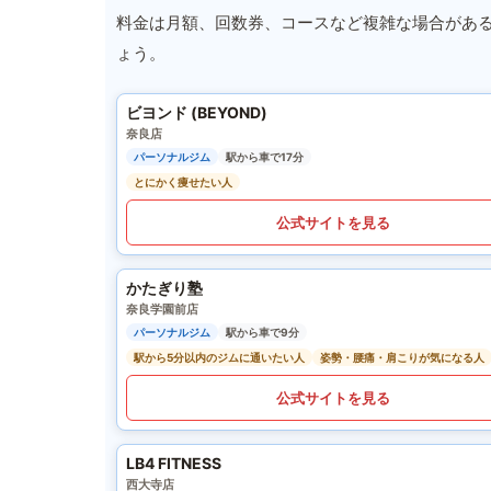
料金は月額、回数券、コースなど複雑な場合があ
ょう。
ビヨンド (BEYOND)
奈良店
パーソナルジム
駅から車で17分
とにかく痩せたい人
公式サイトを見る
かたぎり塾
奈良学園前店
パーソナルジム
駅から車で9分
駅から5分以内のジムに通いたい人
姿勢・腰痛・肩こりが気になる人
公式サイトを見る
LB4 FITNESS
西大寺店