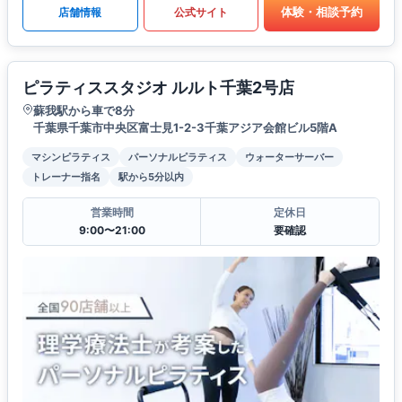
体験・相談予約
店舗情報
公式サイト
ピラティススタジオ ルルト千葉2号店
蘇我駅から車で8分
千葉県千葉市中央区富士見1-2-3千葉アジア会館ビル5階A
マシンピラティス
パーソナルピラティス
ウォーターサーバー
トレーナー指名
駅から5分以内
営業時間
定休日
9:00〜21:00
要確認