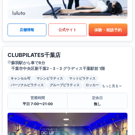
体験・相談予約
店舗情報
公式サイト
CLUBPILATES千葉店
蘇我駅から車で8分
千葉市中央区新千葉2－3－3 グラディス千葉駅前 1階
キャンセル可
マシンピラティス
マットピラティス
パーソナルピラティス
グループピラティス
ロッカー
もっと見る
営業時間
定休日
平日 7:00〜21:00
無し