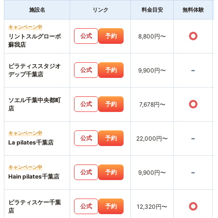
施設名
リンク
料金目安
無料体験
キャンペーン中
○
公式
予約
リントスルグローボ
8,800円〜
蘇我店
ピラティススタジオ
-
公式
予約
9,900円〜
デップ千葉店
ソエル千葉中央都町
○
公式
予約
7,678円〜
店
キャンペーン中
-
公式
予約
22,000円〜
La pilates千葉店
キャンペーン中
-
公式
予約
9,900円〜
Hain pilates千葉店
ピラティスケー千葉
○
公式
予約
12,320円〜
店