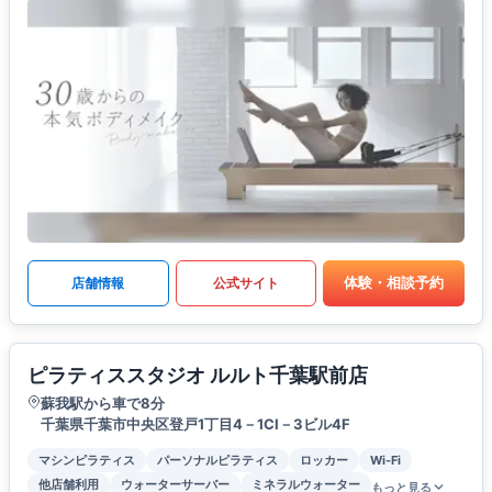
体験・相談予約
店舗情報
公式サイト
ピラティススタジオ ルルト千葉駅前店
蘇我駅から車で8分
千葉県千葉市中央区登戸1丁目4－1CI－3ビル4F
マシンピラティス
パーソナルピラティス
ロッカー
Wi-Fi
他店舗利用
ウォーターサーバー
ミネラルウォーター
もっと見る