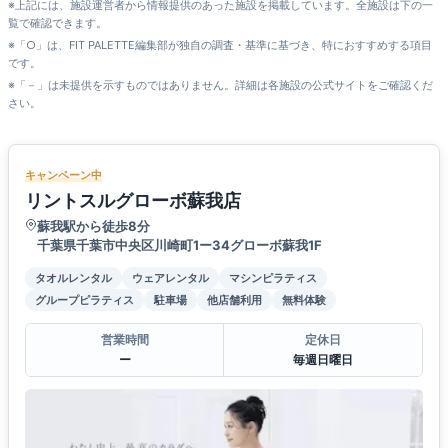
※上記には、施設運営者から情報提供のあった施設を掲載しています。全施設は下の一
覧で確認できます。
※「○」は、FIT PALETTE編集部が独自の調査・基準に基づき、特におすすめする項目
です。
※「－」は未提供を示すものではありません。詳細は各施設の公式サイトをご確認くだ
さい。
キャンペーン中
リントスルグローボ蘇我店
蘇我駅から徒歩8分
千葉県千葉市中央区川崎町1ー34グローボ蘇我1F
タオルレンタル
ウェアレンタル
マシンピラティス
グループピラティス
駐車場
他店舗利用
無料体験
営業時間
定休日
ー
毎週日曜日