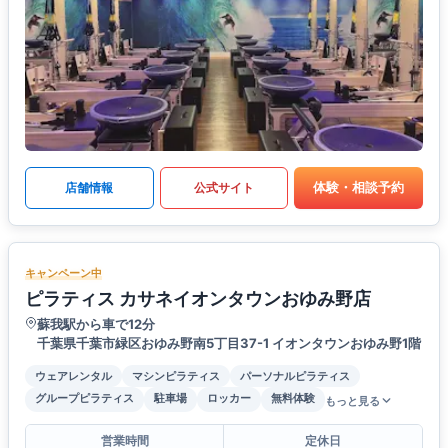
体験・相談予約
店舗情報
公式サイト
キャンペーン中
ピラティス カサネイオンタウンおゆみ野店
蘇我駅から車で12分
千葉県千葉市緑区おゆみ野南5丁目37-1 イオンタウンおゆみ野1階
ウェアレンタル
マシンピラティス
パーソナルピラティス
グループピラティス
駐車場
ロッカー
無料体験
もっと見る
営業時間
定休日