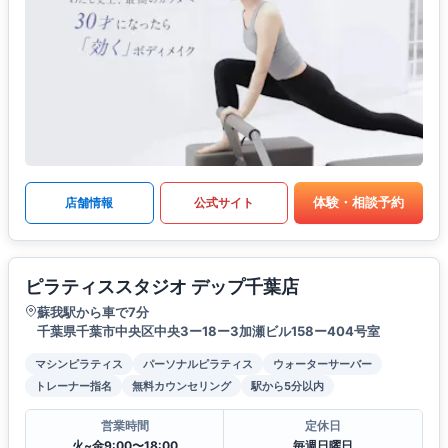
体験・相談予約
店舗情報
公式サイト
ピラティススタジオ デップ千葉店
蘇我駅から車で7分
千葉県千葉市中央区中央3ー18ー3加瀬ビル158ー404号室
マシンピラティス
パーソナルピラティス
ウォーターサーバー
トレーナー指名
無料カウンセリング
駅から5分以内
営業時間
定休日
火~金9:00〜18:00
毎週日曜日