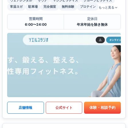
ウェアレンタル
サウナ
マシンピラティス
グループピラティス
常温ヨガ
駐車場
完全個室
無料体験
プロテイン
もっと見る
営業時間
定休日
6:00〜24:00
年末年始を除き無休
体験・相談予約
店舗情報
公式サイト