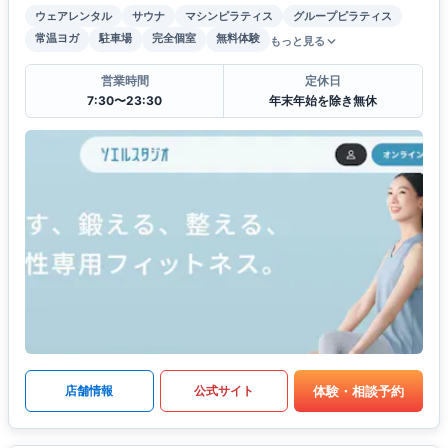
ウェアレンタル
サウナ
マシンピラティス
グループピラティス
常温ヨガ
駐車場
完全個室
無料体験
もっと見る
営業時間
定休日
7:30〜23:30
年末年始を除き無休
体験・相談予約
店舗情報
公式サイト