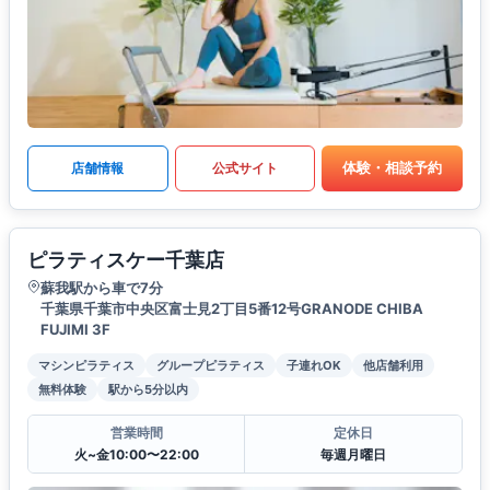
体験・相談予約
店舗情報
公式サイト
ピラティスケー千葉店
蘇我駅から車で7分
千葉県千葉市中央区富士見2丁目5番12号GRANODE CHIBA
FUJIMI 3F
マシンピラティス
グループピラティス
子連れOK
他店舗利用
無料体験
駅から5分以内
営業時間
定休日
火~金10:00〜22:00
毎週月曜日