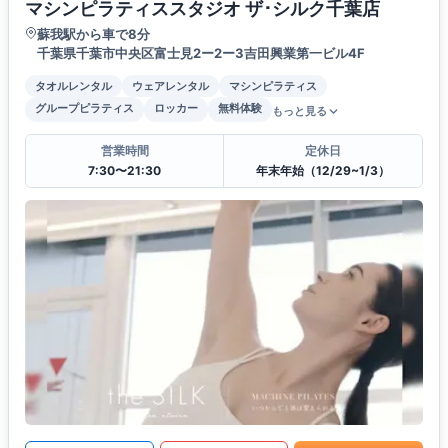
マシンピラティススタジオ ザ･シルク千葉店
蘇我駅から車で8分
千葉県千葉市中央区富士見2ー2ー3吉田興業第一ビル4F
タオルレンタル
ウェアレンタル
マシンピラティス
グループピラティス
ロッカー
無料体験
もっと見る
営業時間
定休日
7:30〜21:30
年末年始（12/29~1/3）