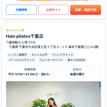
体験・相談予約
店舗情報
公式サイト
キャンペーン中
Hain pilates千葉店
蘇我駅から車で7分
千葉県 千葉市中央区富士見２丁目５−１５ 塚本千葉第三ビル3階
レッスン振替可
キャンセル可
マシンピラティス
パーソナルピラティス
ウォーターサーバー
駅から5分以内
営業時間
定休日
平日 10:00〜22:00/土・祝9:00〜20:00
毎週日曜日