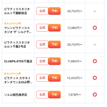
ピラティススタジオ
-
公式
予約
29,700円〜
ルルト千葉駅前店
キャンペーン中
○
公式
予約
マシンピラティスス
12,980円〜
タジオ ザ･シルク千葉
店
ピラティススタジオ
-
公式
予約
29,700円〜
ルルト千葉2号店
○
公式
予約
CLUBPILATES千葉店
11,990円〜
キャンペーン中
○
公式
予約
ピラティス カサネイ
15,400円〜
オンタウンおゆみ野
店
○
公式
予約
ソエル稲毛海岸店
7,678円〜