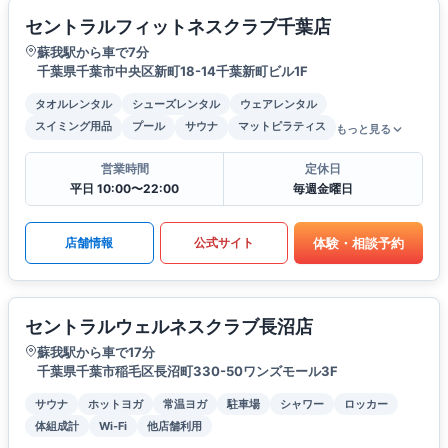
セントラルフィットネスクラブ千葉店
蘇我駅から車で7分
千葉県千葉市中央区新町18-14千葉新町ビル1F
タオルレンタル
シューズレンタル
ウェアレンタル
スイミング用品
プール
サウナ
マットピラティス
もっと見る
営業時間
定休日
平日 10:00〜22:00
毎週金曜日
体験・相談予約
店舗情報
公式サイト
セントラルウェルネスクラブ長沼店
蘇我駅から車で17分
千葉県千葉市稲毛区長沼町330-50ワンズモール3F
サウナ
ホットヨガ
常温ヨガ
駐車場
シャワー
ロッカー
体組成計
Wi-Fi
他店舗利用