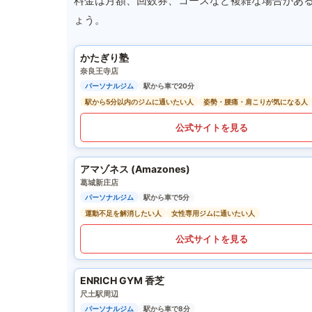
料金は月額、回数券、コースなど複雑な場合があ
ょう。
かたぎり塾
奈良王寺店
パーソナルジム
駅から車で20分
駅から5分以内のジムに通いたい人
姿勢・腰痛・肩こりが気になる人
公式サイトを見る
アマゾネス (Amazones)
葛城新庄店
パーソナルジム
駅から車で5分
運動不足を解消したい人
女性専用ジムに通いたい人
公式サイトを見る
ENRICH GYM 香芝
尺土駅周辺
パーソナルジム
駅から車で8分