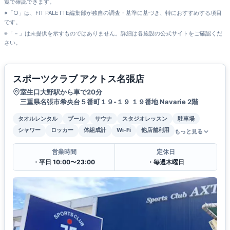
覧で確認できます。
※「○」は、FIT PALETTE編集部が独自の調査・基準に基づき、特におすすめする項目
です。
※「－」は未提供を示すものではありません。詳細は各施設の公式サイトをご確認くだ
さい。
スポーツクラブ アクトス名張店
室生口大野駅から車で20分
三重県名張市希央台５番町１９-１９ １９番地 Navarie 2階
タオルレンタル
プール
サウナ
スタジオレッスン
駐車場
シャワー
ロッカー
体組成計
Wi-Fi
他店舗利用
もっと見る
営業時間
定休日
・平日 10:00〜23:00
・毎週木曜日