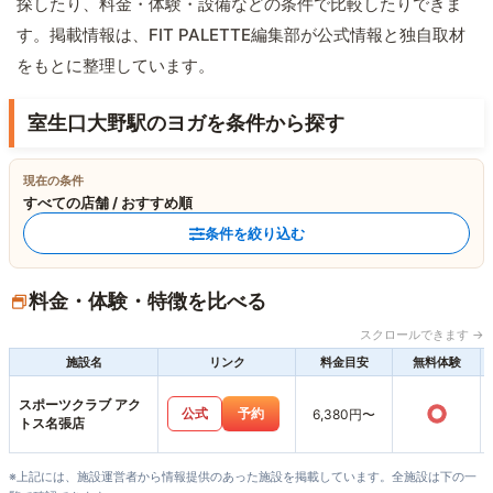
探したり、料金・体験・設備などの条件で比較したりできま
す。掲載情報は、FIT PALETTE編集部が公式情報と独自取材
をもとに整理しています。
室生口大野駅のヨガを条件から探す
現在の条件
すべての店舗 / おすすめ順
条件を絞り込む
料金・体験・特徴を比べる
スクロールできます →
施設名
リンク
料金目安
無料体験
スポーツクラブ アク
○
公式
予約
6,380円〜
トス名張店
※上記には、施設運営者から情報提供のあった施設を掲載しています。全施設は下の一