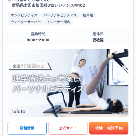
群馬県太田市飯田町612レジデンス幸102
マシンピラティス
パーソナルピラティス
駐車場
ウォーターサーバー
トレーナー指名
営業時間
定休日
9:00〜21:00
要確認
体験・相談予約
店舗情報
公式サイト