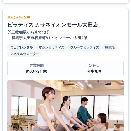
キャンペーン中
ピラティス カサネイオンモール太田店
三枚橋駅から車で10分
群馬県太田市石原町81 イオンモール太田2階
ウェアレンタル
マシンピラティス
グループピラティス
駐車場
ミネラルウォーター
営業時間
定休日
8:00〜21:00
年中無休