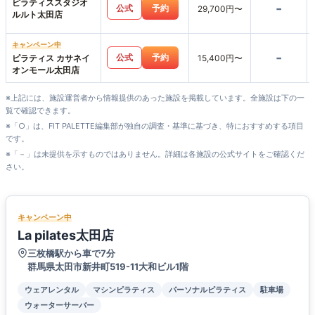
ピラティススタジオ
-
公式
予約
29,700円〜
ルルト太田店
キャンペーン中
-
公式
予約
ピラティス カサネイ
15,400円〜
オンモール太田店
※上記には、施設運営者から情報提供のあった施設を掲載しています。全施設は下の一
覧で確認できます。
※「○」は、FIT PALETTE編集部が独自の調査・基準に基づき、特におすすめする項目
です。
※「－」は未提供を示すものではありません。詳細は各施設の公式サイトをご確認くだ
さい。
キャンペーン中
La pilates太田店
三枚橋駅から車で7分
群馬県太田市新井町519-11大和ビル1階
ウェアレンタル
マシンピラティス
パーソナルピラティス
駐車場
ウォーターサーバー