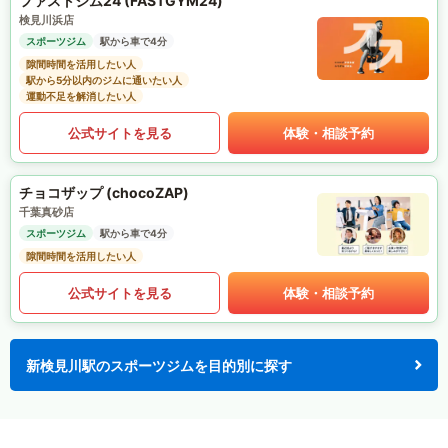
ファストジム24 (FASTGYM24)
検見川浜店
スポーツジム
駅から車で4分
隙間時間を活用したい人
駅から5分以内のジムに通いたい人
運動不足を解消したい人
公式サイトを見る
体験・相談予約
チョコザップ (chocoZAP)
千葉真砂店
スポーツジム
駅から車で4分
隙間時間を活用したい人
公式サイトを見る
体験・相談予約
新検見川駅のスポーツジムを目的別に探す