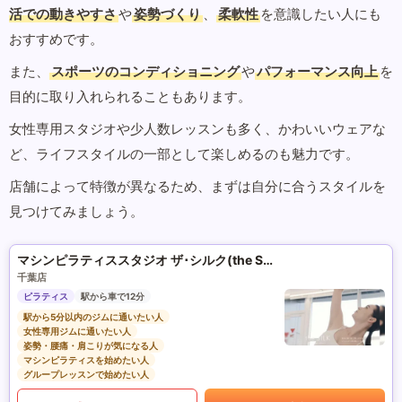
活での動きやすさ
や
姿勢づくり
、
柔軟性
を意識したい人にも
おすすめです。
また、
スポーツのコンディショニング
や
パフォーマンス向上
を
目的に取り入れられることもあります。
女性専用スタジオや少人数レッスンも多く、かわいいウェアな
ど、ライフスタイルの一部として楽しめるのも魅力です。
店舗によって特徴が異なるため、まずは自分に合うスタイルを
見つけてみましょう。
マシンピラティススタジオ ザ･シルク(the SILK)
千葉店
ピラティス
駅から車で12分
駅から5分以内のジムに通いたい人
女性専用ジムに通いたい人
姿勢・腰痛・肩こりが気になる人
マシンピラティスを始めたい人
グループレッスンで始めたい人