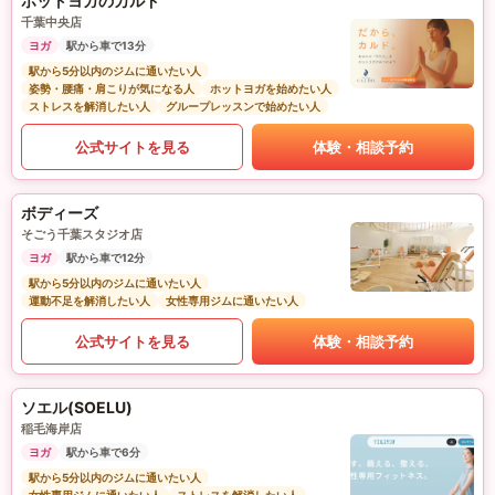
ホットヨガのカルド
千葉中央店
ヨガ
駅から車で13分
駅から5分以内のジムに通いたい人
姿勢・腰痛・肩こりが気になる人
ホットヨガを始めたい人
ストレスを解消したい人
グループレッスンで始めたい人
公式サイトを見る
体験・相談予約
ボディーズ
そごう千葉スタジオ店
ヨガ
駅から車で12分
駅から5分以内のジムに通いたい人
運動不足を解消したい人
女性専用ジムに通いたい人
公式サイトを見る
体験・相談予約
ソエル(SOELU)
稲毛海岸店
ヨガ
駅から車で6分
駅から5分以内のジムに通いたい人