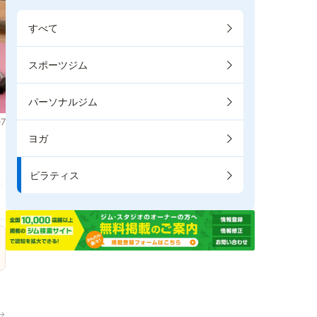
すべて
スポーツジム
パーソナルジム
7
ヨガ
き
ピラティス
→