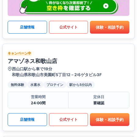
体験・相談予約
店舗情報
公式サイト
キャンペーン中
アマゾネス和歌山店
西山口駅から車で19分
和歌山県和歌山市美園町5丁目12－2ヰゲタビル3F
無料体験
水素水
プロテイン
駅から5分以内
営業時間
定休日
24:00間
要確認
体験・相談予約
店舗情報
公式サイト