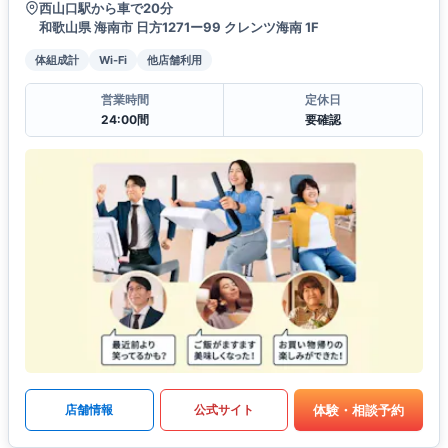
西山口駅から車で20分
和歌山県 海南市 日方1271ー99 クレンツ海南 1F
体組成計
Wi-Fi
他店舗利用
営業時間
定休日
24:00間
要確認
体験・相談予約
店舗情報
公式サイト