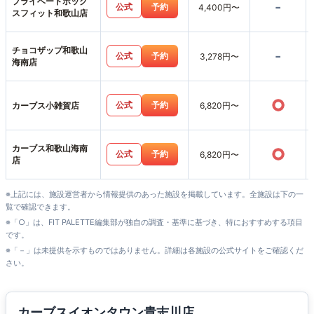
プライベートボック
-
公式
予約
4,400円〜
スフィット和歌山店
チョコザップ和歌山
-
公式
予約
3,278円〜
海南店
○
公式
予約
カーブス小雑賀店
6,820円〜
カーブス和歌山海南
○
公式
予約
6,820円〜
店
※上記には、施設運営者から情報提供のあった施設を掲載しています。全施設は下の一
覧で確認できます。
※「○」は、FIT PALETTE編集部が独自の調査・基準に基づき、特におすすめする項目
です。
※「－」は未提供を示すものではありません。詳細は各施設の公式サイトをご確認くだ
さい。
カーブスイオンタウン貴志川店