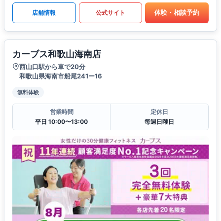
体験・相談予約
店舗情報
公式サイト
カーブス和歌山海南店
西山口駅から車で20分
和歌山県海南市船尾241ー16
無料体験
営業時間
定休日
平日 10:00〜13:00
毎週日曜日