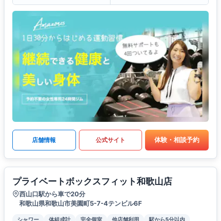
体験・相談予約
店舗情報
公式サイト
プライベートボックスフィット和歌山店
西山口駅から車で20分
和歌山県和歌山市美園町5-7-4テンビル6F
シャワー
体組成計
完全個室
他店舗利用
駅から5分以内