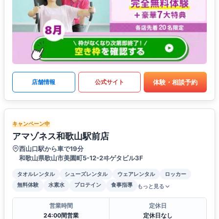
体験・相談予約
店舗情報
公式サイト
キャンペーン中
アマゾネス和歌山駅前店
西山口駅から車で19分
和歌山県歌山市美園町5-12-2ヰゲタビル3F
タオルレンタル
シューズレンタル
ウェアレンタル
ロッカー
無料体験
水素水
プロテイン
食事指導
もっと見る
営業時間
定休日
24:00間営業
定休日なし