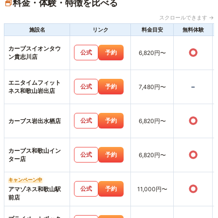
料金・体験・特徴を比べる
スクロールできます →
施設名
リンク
料金目安
無料体験
カーブスイオンタウ
○
公式
予約
6,820円〜
ン貴志川店
エニタイムフィット
-
公式
予約
7,480円〜
ネス和歌山岩出店
○
公式
予約
カーブス岩出水栖店
6,820円〜
カーブス和歌山イン
○
公式
予約
6,820円〜
ター店
キャンペーン中
○
公式
予約
アマゾネス和歌山駅
11,000円〜
前店