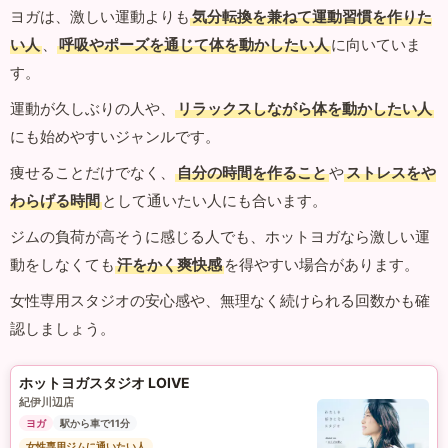
ヨガは、激しい運動よりも
気分転換を兼ねて運動習慣を作りた
い人
、
呼吸やポーズを通じて体を動かしたい人
に向いていま
す。
運動が久しぶりの人や、
リラックスしながら体を動かしたい人
にも始めやすいジャンルです。
痩せることだけでなく、
自分の時間を作ること
や
ストレスをや
わらげる時間
として通いたい人にも合います。
ジムの負荷が高そうに感じる人でも、ホットヨガなら激しい運
動をしなくても
汗をかく爽快感
を得やすい場合があります。
女性専用スタジオの安心感や、無理なく続けられる回数かも確
認しましょう。
ホットヨガスタジオ LOIVE
紀伊川辺店
ヨガ
駅から車で11分
女性専用ジムに通いたい人