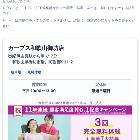
覧で確認できます。
※「○」は、FIT PALETTE編集部が独自の調査・基準に基づき、特におすすめする項目
です。
※「－」は未提供を示すものではありません。詳細は各施設の公式サイトをご確認くだ
さい。
カーブス和歌山御坊店
紀伊由良駅から車で17分
和歌山県御坊市湯川町財部931-2
駐車場
無料体験
営業時間
定休日
平日 10:00〜13:00
毎週日曜日