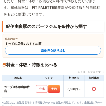
したり、料金・体験・設備などの条件で比較したりできま
す。掲載情報は、FIT PALETTE編集部が公式情報と独自取材
をもとに整理しています。
紀伊由良駅のスポーツジムを条件から探す
現在の条件
すべての店舗 / おすすめ順
条件を絞り込む
料金・体験・特徴を比べる
スクロールできます →
施設名
リンク
料金目安
無料体験
カーブス和歌山御坊
○
公式
予約
6,820円〜
店
※上記には、施設運営者から情報提供のあった施設を掲載しています。全施設は下の一