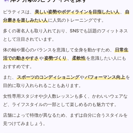
ピラティスは、
美しい姿勢やボディラインを目指したい人
、
自
分磨きを楽しみたい人
に人気のトレーニングです。
多くの著名人も取り入れており、SNSでも話題のフィットネス
として注目されています。
体の軸や重心のバランスを意識して全身を動かすため、
日常生
活での動きやすさ
や
姿勢づくり
、
柔軟性
を意識したい人にも
おすすめです。
また、
スポーツのコンディショニング
や
パフォーマンス向上
を
目的に取り入れられることもあります。
女性専用スタジオや少人数レッスンも多く、かわいいウェアな
ど、ライフスタイルの一部として楽しめるのも魅力です。
店舗によって特徴が異なるため、まずは自分に合うスタイルを
見つけてみましょう。