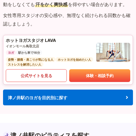
動をしなくても
汗をかく爽快感
を得やすい場合があります。
女性専用スタジオの安心感や、無理なく続けられる回数かも確
認しましょう。
ホットヨガスタジオ LAVA
イオンモール鳥取北店
ヨガ
駅から車で16分
姿勢・腰痛・肩こりが気になる人
ホットヨガを始めたい人
ストレスを解消したい人
公式サイトを見る
体験・相談予約
津ノ井駅のヨガを目的別に探す
津ノ井駅のピラティスを探す