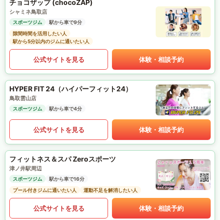
チョコザップ (chocoZAP)
シャミネ鳥取店
スポーツジム
駅から車で9分
隙間時間を活用したい人
駅から5分以内のジムに通いたい人
公式サイトを見る
体験・相談予約
HYPER FIT 24（ハイパーフィット24）
鳥取雲山店
スポーツジム
駅から車で4分
公式サイトを見る
体験・相談予約
フィットネス＆スパ Zeroスポーツ
津ノ井駅周辺
スポーツジム
駅から車で16分
プール付きジムに通いたい人
運動不足を解消したい人
公式サイトを見る
体験・相談予約