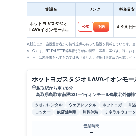
施設名
リンク
料金目安
ホットヨガスタジオ
4,800円
公式
予約
LAVAイオンモール鳥
取北店
※上記には、施設運営者から情報提供のあった施設を掲載しています。
※「○」は、FIT PALETTE編集部が独自の調査・基準に基づき、特にお
※「－」は未提供を示すものではありません。詳細は各施設の公式サイト
ホットヨガスタジオ LAVAイオンモ
鳥取駅から車で8分
鳥取県鳥取市南隈521ー1イオンモール鳥取北外部棟1
タオルレンタル
ウェアレンタル
ホットヨガ
常温
ロッカー
他店舗利用
無料体験
ミネラルウォータ
営業時間
ー