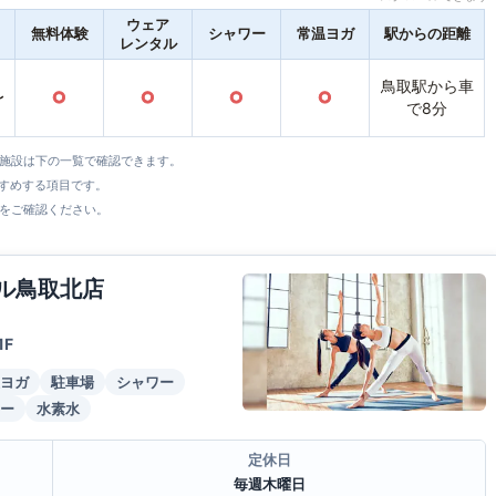
ウェア
無料体験
シャワー
常温ヨガ
駅からの距離
レンタル
鳥取駅から車
〜
○
○
○
○
で8分
全施設は下の一覧で確認できます。
すすめする項目です。
をご確認ください。
ール鳥取北店
F
ヨガ
駐車場
シャワー
ー
水素水
定休日
毎週木曜日