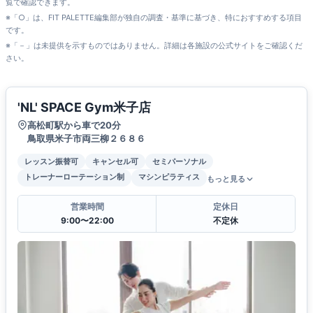
覧で確認できます。
※「○」は、FIT PALETTE編集部が独自の調査・基準に基づき、特におすすめする項目
です。
※「－」は未提供を示すものではありません。詳細は各施設の公式サイトをご確認くだ
さい。
'NL' SPACE Gym米子店
高松町駅から車で20分
鳥取県米子市両三柳２６８６
レッスン振替可
キャンセル可
セミパーソナル
トレーナーローテーション制
マシンピラティス
もっと見る
営業時間
定休日
9:00〜22:00
不定休