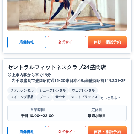
体験・相談予約
店舗情報
公式サイト
セントラルフィットネスクラブ24盛岡店
上米内駅から車で15分
岩手県盛岡市盛岡駅前通15-20東日本不動産盛岡駅前ビル201-2F
タオルレンタル
シューズレンタル
ウェアレンタル
スイミング用品
プール
サウナ
マットピラティス
もっと見る
営業時間
定休日
平日 10:00〜22:00
毎週水曜日
体験・相談予約
店舗情報
公式サイト