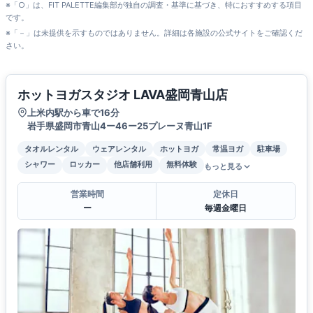
※「○」は、FIT PALETTE編集部が独自の調査・基準に基づき、特におすすめする項目
です。
※「－」は未提供を示すものではありません。詳細は各施設の公式サイトをご確認くだ
さい。
ホットヨガスタジオ LAVA盛岡青山店
上米内駅から車で16分
岩手県盛岡市青山4ー46ー25プレーヌ青山1F
タオルレンタル
ウェアレンタル
ホットヨガ
常温ヨガ
駐車場
シャワー
ロッカー
他店舗利用
無料体験
もっと見る
営業時間
定休日
ー
毎週金曜日