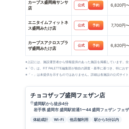
カーブス盛岡南サンサ
6,820円
公式
予約
店
エニタイムフィットネ
7,700円
公式
予約
ス盛岡みたけ店
カーブスアクロスプラ
6,820円
公式
予約
ザ盛岡みたけ店
※上記には、施設運営者から情報提供のあった施設を掲載しています。
※「○」は、FIT PALETTE編集部が独自の調査・基準に基づき、特にお
※「－」は未提供を示すものではありません。詳細は各施設の公式サイト
チョコザップ盛岡フェザン店
盛岡駅から徒歩4分
岩手県 盛岡市 盛岡駅前通1ー44 盛岡フェザン フェザ
体組成計
Wi-Fi
他店舗利用
駅から5分以内