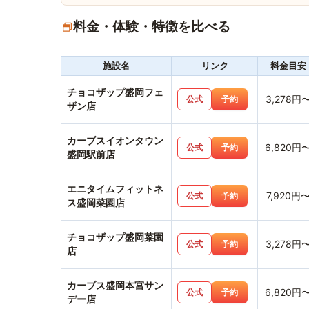
料金・体験・特徴を比べる
施設名
リンク
料金目安
チョコザップ盛岡フェ
3,278円
公式
予約
ザン店
カーブスイオンタウン
6,820円
公式
予約
盛岡駅前店
エニタイムフィットネ
7,920円
公式
予約
ス盛岡菜園店
チョコザップ盛岡菜園
3,278円
公式
予約
店
カーブス盛岡本宮サン
6,820円
公式
予約
デー店