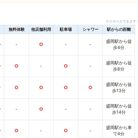
スクロールできます 
無料体験
他店舗利用
駐車場
シャワー
駅からの距離
盛岡駅から徒
〜
-
○
-
-
歩4分
盛岡駅から徒
〜
○
-
○
-
歩8分
盛岡駅から徒
〜
○
○
○
○
歩13分
盛岡駅から徒
〜
-
○
-
-
歩14分
盛岡駅から車
〜
○
-
○
-
で4分