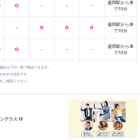
盛岡駅から車
〜
○
-
-
-
で10分
盛岡駅から車
〜
-
○
○
○
で10分
盛岡駅から車
〜
○
-
-
-
で10分
全施設は下の一覧で確認できます。
すすめする項目です。
をご確認ください。
ンテラス 1F