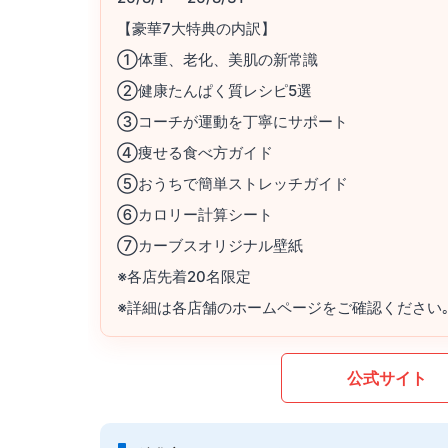
【豪華7大特典の内訳】
①体重、老化、美肌の新常識
②健康たんぱく質レシピ5選
③コーチが運動を丁寧にサポート
④痩せる食べ方ガイド
⑤おうちで簡単ストレッチガイド
⑥カロリー計算シート
⑦カーブスオリジナル壁紙
※各店先着20名限定
※詳細は各店舗のホームページをご確認ください
公式サイト