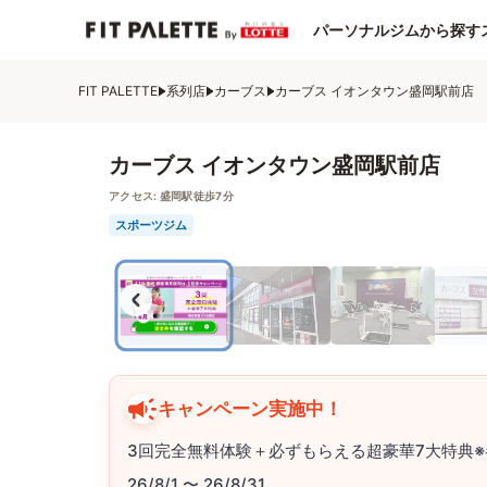
パーソナルジムから探す
FIT PALETTE
系列店
カーブス
カーブス イオンタウン盛岡駅前店
カーブス イオンタウン盛岡駅前店
アクセス:
盛岡駅徒歩7分
スポーツジム
キャンペーン実施中！
3回完全無料体験＋必ずもらえる超豪華7大特典※
26/8/1 〜 26/8/31