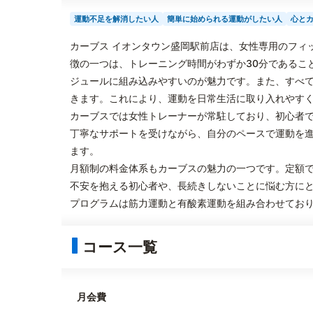
運動不足を解消したい人
簡単に始められる運動がしたい人
心と
カーブス イオンタウン盛岡駅前店は、女性専用のフィ
徴の一つは、トレーニング時間がわずか30分であるこ
ジュールに組み込みやすいのが魅力です。また、すべ
きます。これにより、運動を日常生活に取り入れやす
カーブスでは女性トレーナーが常駐しており、初心者
丁寧なサポートを受けながら、自分のペースで運動を
ます。
月額制の料金体系もカーブスの魅力の一つです。定額
不安を抱える初心者や、長続きしないことに悩む方に
プログラムは筋力運動と有酸素運動を組み合わせてお
コース一覧
月会費