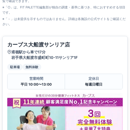
覧で確認できます。
※「○」は、FIT PALETTE編集部が独自の調査・基準に基づき、特におすすめする項目
です。
※「－」は未提供を示すものではありません。詳細は各施設の公式サイトをご確認くだ
さい。
カーブス大船渡サンリア店
甫嶺駅から車で17分
岩手県大船渡市盛町町10-11サンリア1F
駐車場
無料体験
営業時間
定休日
平日 10:00〜13:00
毎週日曜日