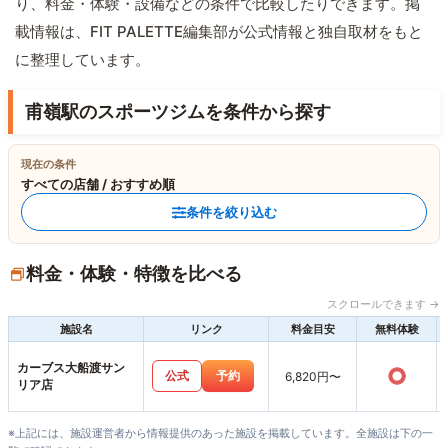
り、料金・体験・設備などの条件で比較したりできます。掲
載情報は、FIT PALETTE編集部が公式情報と独自取材をもと
に整理しています。
甫嶺駅のスポーツジムを条件から探す
現在の条件
すべての店舗 / おすすめ順
条件を絞り込む
料金・体験・特徴を比べる
スクロールできます →
施設名
リンク
料金目安
無料体験
カーブス大船渡サン
○
公式
予約
6,820円〜
リア店
※上記には、施設運営者から情報提供のあった施設を掲載しています。全施設は下の一