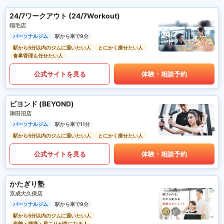
24/7ワークアウト (24/7Workout)
稲毛店
パーソナルジム
駅から車で9分
駅から5分以内のジムに通いたい人
とにかく痩せたい人
食事管理も任せたい人
公式サイトを見る
体験・相談予約
ビヨンド (BEYOND)
津田沼店
パーソナルジム
駅から車で11分
駅から5分以内のジムに通いたい人
とにかく痩せたい人
公式サイトを見る
体験・相談予約
かたぎり塾
京成大久保店
パーソナルジム
駅から車で9分
駅から5分以内のジムに通いたい人
姿勢・腰痛・肩こりが気になる人