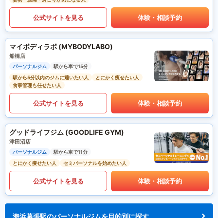
公式サイトを見る
体験・相談予約
マイボディラボ (MYBODYLABO)
船橋店
パーソナルジム
駅から車で15分
駅から5分以内のジムに通いたい人
とにかく痩せたい人
食事管理も任せたい人
公式サイトを見る
体験・相談予約
グッドライフジム (GOODLIFE GYM)
津田沼店
パーソナルジム
駅から車で11分
とにかく痩せたい人
セミパーソナルを始めたい人
公式サイトを見る
体験・相談予約
海浜幕張駅のパーソナルジムを目的別に探す