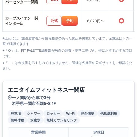
パーセンター一関店
カーブスイオン一関
○
公式
予約
6,820円〜
インター店
※上記には、施設運営者から情報提供のあった施設を掲載しています。全施設は下の一
覧で確認できます。
※「○」は、FIT PALETTE編集部が独自の調査・基準に基づき、特におすすめする項目
です。
※「－」は未提供を示すものではありません。詳細は各施設の公式サイトをご確認くだ
さい。
エニタイムフィットネス一関店
一ノ関駅から車で3分
岩手県一関市石畑5-8 1F
駐車場
シャワー
ロッカー
Wi-Fi
完全個室
他店舗利用
無料体験
水素水
無料カウンセリング
営業時間
定休日