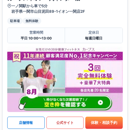
一ノ関駅から車で5分
岩手県一関市山目泥田89-1イオン一関店2F
駐車場
無料体験
営業時間
定休日
平日 10:00〜13:00
毎週日曜日
体験・相談予約
店舗情報
公式サイト