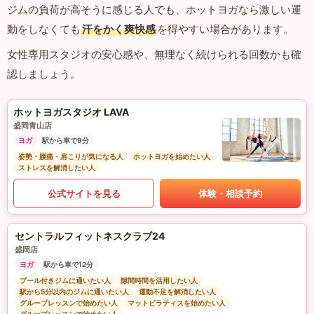
ジムの負荷が高そうに感じる人でも、ホットヨガなら激しい運
動をしなくても
汗をかく爽快感
を得やすい場合があります。
女性専用スタジオの安心感や、無理なく続けられる回数かも確
認しましょう。
ホットヨガスタジオ LAVA
盛岡青山店
ヨガ
駅から車で9分
姿勢・腰痛・肩こりが気になる人
ホットヨガを始めたい人
ストレスを解消したい人
公式サイトを見る
体験・相談予約
セントラルフィットネスクラブ24
盛岡店
ヨガ
駅から車で12分
プール付きジムに通いたい人
隙間時間を活用したい人
駅から5分以内のジムに通いたい人
運動不足を解消したい人
グループレッスンで始めたい人
マットピラティスを始めたい人