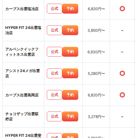
○
公式
予約
カーブス出雲塩冶店
6,820円〜
HYPER FIT 24出雲塩
-
公式
予約
3,850円〜
冶店
アルペンクイックフ
-
公式
予約
6,930円〜
ィットネス出雲店
アシスト24メガ出雲
○
公式
予約
5,280円〜
店
○
公式
予約
カーブス出雲高岡店
6,820円〜
チョコザップ出雲荻
-
公式
予約
3,278円〜
杼店
HYPER FIT 24出雲斐
公式
予約