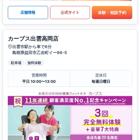
体験・相談予約
店舗情報
公式サイト
カーブス出雲高岡店
出雲市駅から車で6分
島根県益田市乙吉町イー96-5
駐車場
無料体験
営業時間
定休日
平日 10:00〜13:00
毎週日曜日