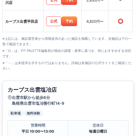
-
3,850円〜
川店
○
公式
予約
カーブス出雲平田店
6,820円〜
※上記には、施設運営者から情報提供のあった施設を掲載しています。全施設は下の一
覧で確認できます。
※「○」は、FIT PALETTE編集部が独自の調査・基準に基づき、特におすすめする項目
です。
※「－」は未提供を示すものではありません。詳細は各施設の公式サイトをご確認くだ
さい。
カーブス出雲塩冶店
出雲市駅から徒歩6分
島根県出雲市塩冶善行町14-9
駐車場
無料体験
営業時間
定休日
平日 10:00〜13:00
毎週日曜日