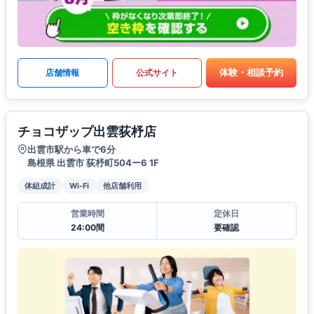
体験・相談予約
店舗情報
公式サイト
チョコザップ出雲荻杼店
出雲市駅から車で6分
島根県 出雲市 荻杼町504ー6 1F
体組成計
Wi-Fi
他店舗利用
営業時間
定休日
24:00間
要確認