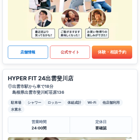
体験・相談予約
店舗情報
公式サイト
HYPER FIT 24出雲斐川店
出雲市駅から車で18分
島根県出雲市斐川町荘原136
駐車場
シャワー
ロッカー
体組成計
Wi-Fi
他店舗利用
水素水
営業時間
定休日
24:00間
要確認