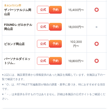
キャンペーン中
○
公式
予約
ザ パーソナルジム岡
15,400円〜
山店
FOUNDレガロホテル
-
公式
予約
18,000円〜
岡山店
102,300
○
公式
予約
ビヨンド岡山店
円〜
パーソナルダイエッ
○
公式
予約
19,800円〜
トジム
SWITCHBODY岡山
駅前店
※上記には、施設運営者から情報提供のあった施設を掲載しています。全施設は下の一
覧で確認できます。
※「○」は、FIT PALETTE編集部が独自の調査・基準に基づき、特におすすめする項目
です。
※「－」は未提供を示すものではありません。詳細は各施設の公式サイトをご確認くだ
さい。