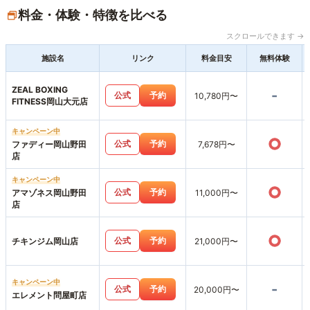
料金・体験・特徴を比べる
スクロールできます →
施設名
リンク
料金目安
無料体験
ZEAL BOXING
-
公式
予約
10,780円〜
FITNESS岡山大元店
キャンペーン中
○
公式
予約
ファディー岡山野田
7,678円〜
店
キャンペーン中
○
公式
予約
アマゾネス岡山野田
11,000円〜
店
○
公式
予約
チキンジム岡山店
21,000円〜
キャンペーン中
-
公式
予約
20,000円〜
エレメント問屋町店