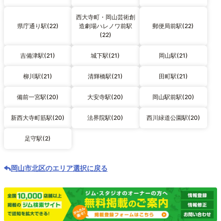
西大寺町・岡山芸術創
県庁通り駅(22)
造劇場ハレノワ前駅
郵便局前駅(22)
(22)
吉備津駅(21)
城下駅(21)
岡山駅(21)
柳川駅(21)
清輝橋駅(21)
田町駅(21)
備前一宮駅(20)
大安寺駅(20)
岡山駅前駅(20)
新西大寺町筋駅(20)
法界院駅(20)
西川緑道公園駅(20)
足守駅(2)
岡山市北区のエリア選択に戻る