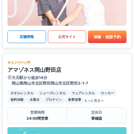
体験・相談予約
店舗情報
公式サイト
キャンペーン中
アマゾネス岡山野田店
大元駅から徒歩14分
岡山県岡山市北区野田岡山市北区野田3-1-7
タオルレンタル
シューズレンタル
ウェアレンタル
ロッカー
無料体験
水素水
プロテイン
食事指導
もっと見る
営業時間
定休日
24:00間営業
要確認