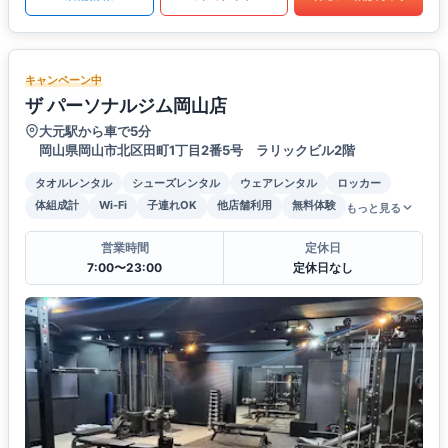
キャンペーン中
ザ パーソナルジム岡山店
大元駅から車で5分
岡山県岡山市北区田町1丁目2番5号 ラリックビル2階
タオルレンタル
シューズレンタル
ウェアレンタル
ロッカー
体組成計
Wi-Fi
子連れOK
他店舗利用
無料体験
もっと見る
営業時間
定休日
7:00〜23:00
定休日なし