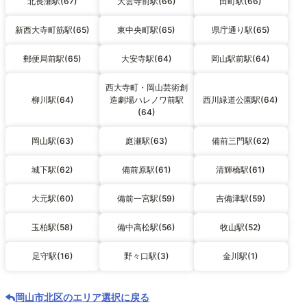
北長瀬駅(67)
大雲寺前駅(66)
田町駅(66)
新西大寺町筋駅(65)
東中央町駅(65)
県庁通り駅(65)
郵便局前駅(65)
大安寺駅(64)
岡山駅前駅(64)
西大寺町・岡山芸術創
柳川駅(64)
造劇場ハレノワ前駅
西川緑道公園駅(64)
(64)
岡山駅(63)
庭瀬駅(63)
備前三門駅(62)
城下駅(62)
備前原駅(61)
清輝橋駅(61)
大元駅(60)
備前一宮駅(59)
吉備津駅(59)
玉柏駅(58)
備中高松駅(56)
牧山駅(52)
足守駅(16)
野々口駅(3)
金川駅(1)
岡山市北区のエリア選択に戻る