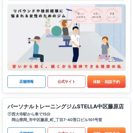
体験・相談予約
店舗情報
公式サイト
パーソナルトレーニングジムSTELLA中区藤原店
西大寺駅から車で15分
岡山県岡_市中区藤原_町_丁目7-40苔口ビル101号室