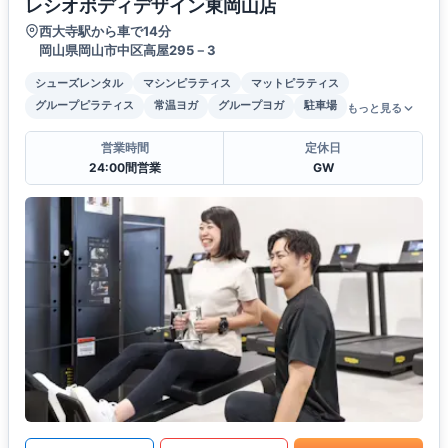
レシオボディデザイン東岡山店
西大寺駅から車で14分
岡山県岡山市中区高屋295－3
シューズレンタル
マシンピラティス
マットピラティス
グループピラティス
常温ヨガ
グループヨガ
駐車場
もっと見る
営業時間
定休日
24:00間営業
GW