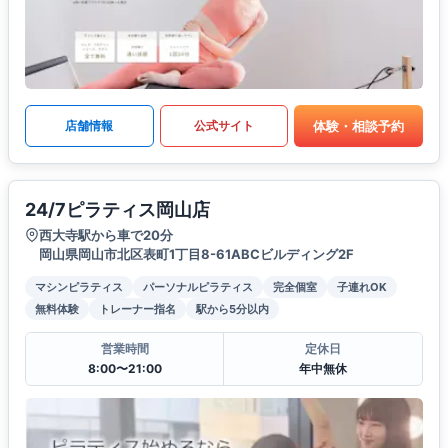
体験・相談予約
店舗情報
公式サイト
24/7ピラティス岡山店
西大寺駅から車で20分
岡山県岡山市北区表町1丁目8-61ABCビルディング2F
マシンピラティス
パーソナルピラティス
完全個室
子連れOK
無料体験
トレーナー指名
駅から5分以内
営業時間
定休日
8:00〜21:00
年中無休