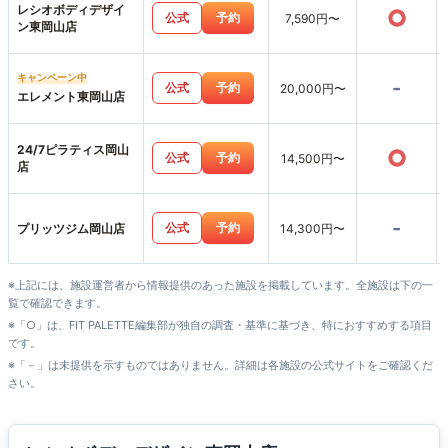
レシオボディデザイ
○
公式
予約
7,590円〜
ン東岡山店
キャンペーン中
-
公式
予約
20,000円〜
エレメント東岡山店
24/7ピラティス岡山
○
公式
予約
14,500円〜
店
-
公式
予約
プリッツジム岡山店
14,300円〜
※上記には、施設運営者から情報提供のあった施設を掲載しています。全施設は下の一
覧で確認できます。
※「○」は、FIT PALETTE編集部が独自の調査・基準に基づき、特におすすめする項目
です。
※「－」は未提供を示すものではありません。詳細は各施設の公式サイトをご確認くだ
さい。