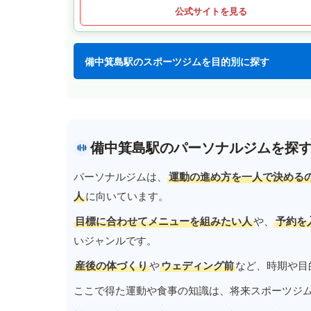
公式サイトを見る
備中箕島駅のスポーツジムを目的別に探す
備中箕島駅のパーソナルジムを探
パーソナルジムは、
運動の進め方を一人で決める
人
に向いています。
目標に合わせてメニューを組みたい人
や、
予約を
いジャンルです。
産後の体づくり
や
ウェディング前
など、時期や目
ここで得た運動や食事の知識は、将来スポーツジ