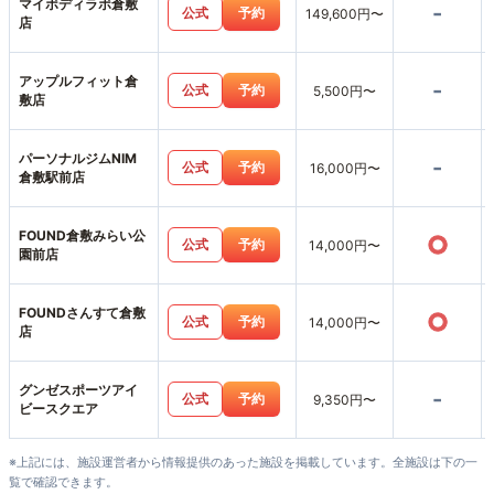
マイボディラボ倉敷
-
公式
予約
149,600円〜
店
アップルフィット倉
-
公式
予約
5,500円〜
敷店
パーソナルジムNIM
-
公式
予約
16,000円〜
倉敷駅前店
FOUND倉敷みらい公
○
公式
予約
14,000円〜
園前店
FOUNDさんすて倉敷
○
公式
予約
14,000円〜
店
グンゼスポーツアイ
-
公式
予約
9,350円〜
ビースクエア
※上記には、施設運営者から情報提供のあった施設を掲載しています。全施設は下の一
覧で確認できます。