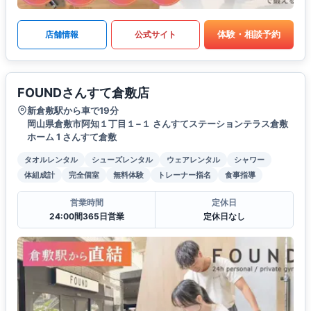
体験・相談予約
店舗情報
公式サイト
FOUNDさんすて倉敷店
新倉敷駅から車で19分
岡山県倉敷市阿知１丁目１−１ さんすてステーションテラス倉敷
ホーム 1 さんすて倉敷
タオルレンタル
シューズレンタル
ウェアレンタル
シャワー
体組成計
完全個室
無料体験
トレーナー指名
食事指導
営業時間
定休日
24:00間365日営業
定休日なし