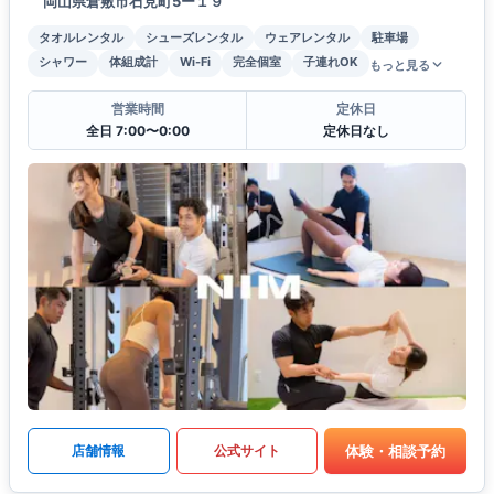
岡山県倉敷市石見町5ー１９
タオルレンタル
シューズレンタル
ウェアレンタル
駐車場
シャワー
体組成計
Wi-Fi
完全個室
子連れOK
もっと見る
営業時間
定休日
全日 7:00〜0:00
定休日なし
体験・相談予約
店舗情報
公式サイト