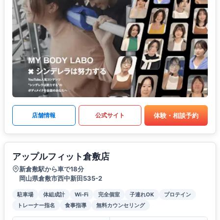
体験・相談予約
店舗情報
公式サイト
アップルフィット倉敷店
新倉敷駅から車で18分
岡山県倉敷市西中新田535-2
駐車場
体組成計
Wi-Fi
完全個室
子連れOK
プロテイン
トレーナー指名
食事指導
無料カウンセリング