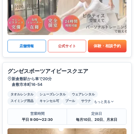
体験・相談予約
店舗情報
公式サイト
グンゼスポーツアイビースクエア
新倉敷駅から車で20分
倉敷市本町16-54
タオルレンタル
シューズレンタル
ウェアレンタル
スイミング用品
キャンセル可
プール
サウナ
もっと見る
営業時間
定休日
平日 9:00〜22:30
毎月10日、20日、月末日