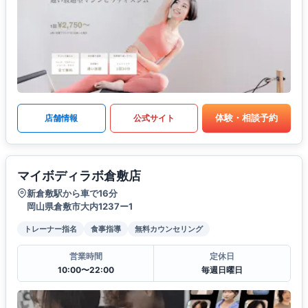
体験・相談予約
店舗情報
公式サイト
マイボディラボ倉敷店
新倉敷駅から車で16分
岡山県倉敷市大内1237ー1
トレーナー指名
食事指導
無料カウンセリング
営業時間
定休日
10:00〜22:00
毎週日曜日