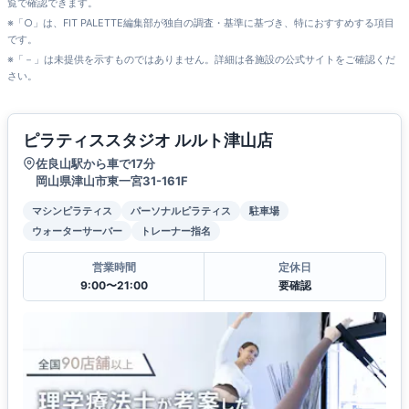
覧で確認できます。
※「○」は、FIT PALETTE編集部が独自の調査・基準に基づき、特におすすめする項目
です。
※「－」は未提供を示すものではありません。詳細は各施設の公式サイトをご確認くだ
さい。
ピラティススタジオ ルルト津山店
佐良山駅から車で17分
岡山県津山市東一宮31-161F
マシンピラティス
パーソナルピラティス
駐車場
ウォーターサーバー
トレーナー指名
営業時間
定休日
9:00〜21:00
要確認