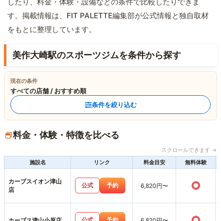
したり、料金・体験・設備などの条件で比較したりできま
す。掲載情報は、FIT PALETTE編集部が公式情報と独自取材
をもとに整理しています。
美作大崎駅のスポーツジムを条件から探す
現在の条件
すべての店舗 / おすすめ順
条件を絞り込む
料金・体験・特徴を比べる
スクロールできます →
施設名
リンク
料金目安
無料体験
カーブスイオン津山
○
公式
予約
6,820円〜
店
○
公式
予約
カーブス津山小原店
6,820円〜