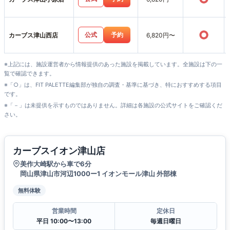
○
公式
予約
カーブス津山西店
6,820円〜
※上記には、施設運営者から情報提供のあった施設を掲載しています。全施設は下の一
覧で確認できます。
※「○」は、FIT PALETTE編集部が独自の調査・基準に基づき、特におすすめする項目
です。
※「－」は未提供を示すものではありません。詳細は各施設の公式サイトをご確認くだ
さい。
カーブスイオン津山店
美作大崎駅から車で6分
岡山県津山市河辺1000ー1 イオンモール津山 外部棟
無料体験
営業時間
定休日
平日 10:00〜13:00
毎週日曜日