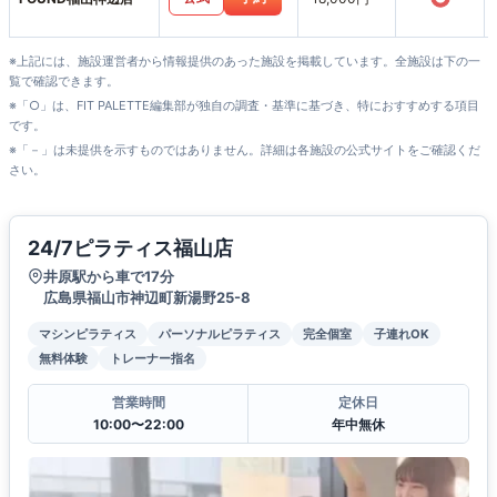
※上記には、施設運営者から情報提供のあった施設を掲載しています。全施設は下の一
覧で確認できます。
※「○」は、FIT PALETTE編集部が独自の調査・基準に基づき、特におすすめする項目
です。
※「－」は未提供を示すものではありません。詳細は各施設の公式サイトをご確認くだ
さい。
24/7ピラティス福山店
井原駅から車で17分
広島県福山市神辺町新湯野25-8
マシンピラティス
パーソナルピラティス
完全個室
子連れOK
無料体験
トレーナー指名
営業時間
定休日
10:00〜22:00
年中無休