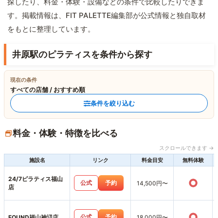
探したり、料金・体験・設備などの条件で比較したりできま
す。掲載情報は、FIT PALETTE編集部が公式情報と独自取材
をもとに整理しています。
井原駅のピラティスを条件から探す
現在の条件
すべての店舗 / おすすめ順
条件を絞り込む
料金・体験・特徴を比べる
スクロールできます →
施設名
リンク
料金目安
無料体験
24/7ピラティス福山
○
公式
予約
14,500円〜
店
○
公式
予約
FOUND福山神辺店
18,000円〜