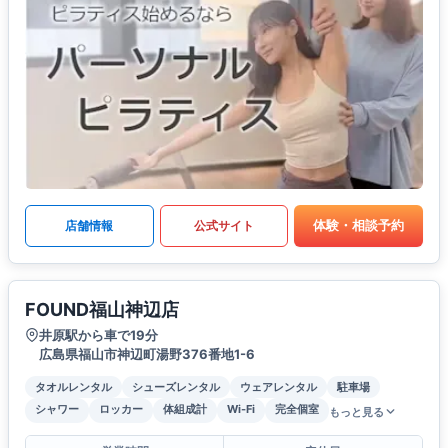
体験・相談予約
店舗情報
公式サイト
FOUND福山神辺店
井原駅から車で19分
広島県福山市神辺町湯野376番地1-6
タオルレンタル
シューズレンタル
ウェアレンタル
駐車場
シャワー
ロッカー
体組成計
Wi-Fi
完全個室
もっと見る